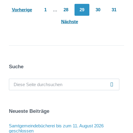
Seitennummerierung
Vorherige
1
…
28
29
30
31
der
Nächste
Beiträge
Suche
Neueste Beiträge
Samtgemeindebücherei bis zum 11. August 2026
geschlossen