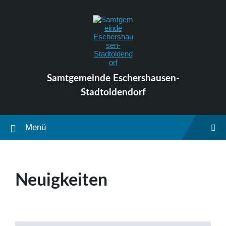
Skip
Skip
Skip
to
to
to
content
main
footer
navigation
Samtgemeinde Eschershausen-
Stadtoldendorf
Menü
Neuigkeiten
Weiterlesen