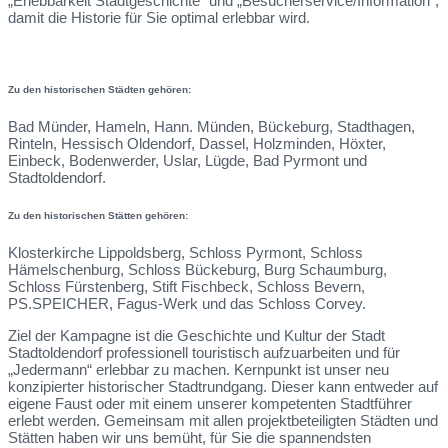
„Erlebbarkeit Stadtgeschichte“ und „Besucherservice/Information“,
damit die Historie für Sie optimal erlebbar wird.
Zu den historischen Städten gehören:
Bad Münder, Hameln, Hann. Münden, Bückeburg, Stadthagen,
Rinteln, Hessisch Oldendorf, Dassel, Holzminden, Höxter,
Einbeck, Bodenwerder, Uslar, Lügde, Bad Pyrmont und
Stadtoldendorf.
Zu den historischen Stätten gehören:
Klosterkirche Lippoldsberg, Schloss Pyrmont, Schloss
Hämelschenburg, Schloss Bückeburg, Burg Schaumburg,
Schloss Fürstenberg, Stift Fischbeck, Schloss Bevern,
PS.SPEICHER, Fagus-Werk und das Schloss Corvey.
Ziel der Kampagne ist die Geschichte und Kultur der Stadt
Stadtoldendorf professionell touristisch aufzuarbeiten und für
„Jedermann“ erlebbar zu machen. Kernpunkt ist unser neu
konzipierter historischer Stadtrundgang. Dieser kann entweder auf
eigene Faust oder mit einem unserer kompetenten Stadtführer
erlebt werden. Gemeinsam mit allen projektbeteiligten Städten und
Stätten haben wir uns bemüht, für Sie die spannendsten