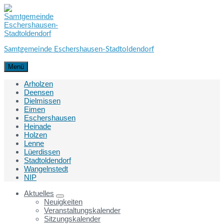
Skip
Skip
Skip
to
to
to
content
main
footer
navigation
Samtgemeinde Eschershausen-Stadtoldendorf
Menü
Arholzen
Deensen
Dielmissen
Eimen
Eschershausen
Heinade
Holzen
Lenne
Lüerdissen
Stadtoldendorf
Wangelnstedt
NIP
Aktuelles
Neuigkeiten
Veranstaltungskalender
Sitzungskalender