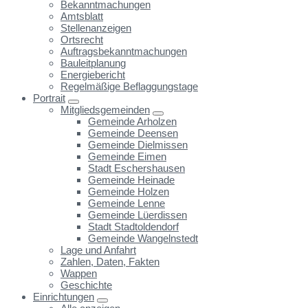
Bekanntmachungen
Amtsblatt
Stellenanzeigen
Ortsrecht
Auftragsbekanntmachungen
Bauleitplanung
Energiebericht
Regelmäßige Beflaggungstage
Portrait
Mitgliedsgemeinden
Gemeinde Arholzen
Gemeinde Deensen
Gemeinde Dielmissen
Gemeinde Eimen
Stadt Eschershausen
Gemeinde Heinade
Gemeinde Holzen
Gemeinde Lenne
Gemeinde Lüerdissen
Stadt Stadtoldendorf
Gemeinde Wangelnstedt
Lage und Anfahrt
Zahlen, Daten, Fakten
Wappen
Geschichte
Einrichtungen