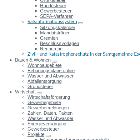
Grundsteuer
Hundesteuer
Gewerbesteuer
SEPA-Verfahren
Ratsinformationssystem
Sitzungskalender
Mandatsträger
Gremien
Beschlussvorlagen
Recherche
Zivil- und Katastrophenschutz in der Samtgemeinde E
Bauen & Wohnen
Wohnbaugebiete
Bebauungspläne online
Wasser und Abwasser
Abfallentsorgung
Grundsteuer
Wirtschaft
Wirtschaftsförderung
Gewerbegebiete
Gewerbemeldungen
Zahlen, Daten, Fakten
Wasser und Abwasser
Energieversorgung
Gewerbesteuer
Projekte
Förderprojekt Energiesparmodelle