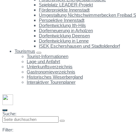
Spielplatz LEADER-Projekt
Förderprojekte Innenstadt
Umgestaltung Nichtschwimmerbecken Freibad St
Perspektive Innenstadt
Dorfentwicklung Ith-Hils
Dorferneuerung in Arholzen
Dorfentwicklung Deensen
Dorfentwicklung in Lenne
ISEK Eschershausen und Stadtoldendorf
Tourismus
Tourist-Informationen
Lage und Anfahrt
Unterkunftsverzeichnis
Gastronomieverzeichnis
Historisches Weserbergland
Interaktiver Tourenplaner
Suche:
Filter: