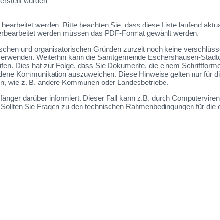
erstellt wurden
earbeitet werden. Bitte beachten Sie, dass diese Liste laufend aktua
weiterbearbeitet werden müssen das PDF-Format gewählt werden.
en und organisatorischen Gründen zurzeit noch keine verschlüsselt
 zu verwenden. Weiterhin kann die Samtgemeinde Eschershausen-Stadt
üfen. Dies hat zur Folge, dass Sie Dokumente, die einem Schriftforme
ebundene Kommunikation auszuweichen. Diese Hinweise gelten nur fü
tten, wie z. B. andere Kommunen oder Landesbetriebe.
mpfänger darüber informiert. Dieser Fall kann z.B. durch Computervi
Sollten Sie Fragen zu den technischen Rahmenbedingungen für die 