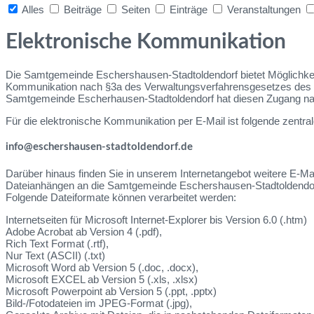
Alles
Beiträge
Seiten
Einträge
Veranstaltungen
Collapse
search
Elektronische Kommunikation
Die Samtgemeinde Eschershausen-Stadtoldendorf bietet Möglichkeit
Kommunikation nach §3a des Verwaltungsverfahrensgesetzes des Bun
Samtgemeinde Escherhausen-Stadtoldendorf hat diesen Zugang nac
Für die elektronische Kommunikation per E-Mail ist folgende zentral
info@eschershausen-stadtoldendorf.de
Darüber hinaus finden Sie in unserem Internetangebot weitere E-M
Dateianhängen an die Samtgemeinde Eschershausen-Stadtoldendorf 
Folgende Dateiformate können verarbeitet werden:
Internetseiten für Microsoft Internet-Explorer bis Version 6.0 (.htm)
Adobe Acrobat ab Version 4 (.pdf),
Rich Text Format (.rtf),
Nur Text (ASCII) (.txt)
Microsoft Word ab Version 5 (.doc, .docx),
Microsoft EXCEL ab Version 5 (.xls, .xlsx)
Microsoft Powerpoint ab Version 5 (.ppt, .pptx)
Bild-/Fotodateien im JPEG-Format (.jpg),