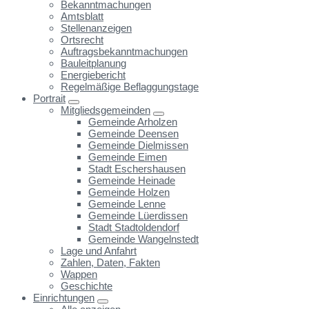
Bekanntmachungen
Amtsblatt
Stellenanzeigen
Ortsrecht
Auftragsbekanntmachungen
Bauleitplanung
Energiebericht
Regelmäßige Beflaggungstage
Portrait
Mitgliedsgemeinden
Gemeinde Arholzen
Gemeinde Deensen
Gemeinde Dielmissen
Gemeinde Eimen
Stadt Eschershausen
Gemeinde Heinade
Gemeinde Holzen
Gemeinde Lenne
Gemeinde Lüerdissen
Stadt Stadtoldendorf
Gemeinde Wangelnstedt
Lage und Anfahrt
Zahlen, Daten, Fakten
Wappen
Geschichte
Einrichtungen