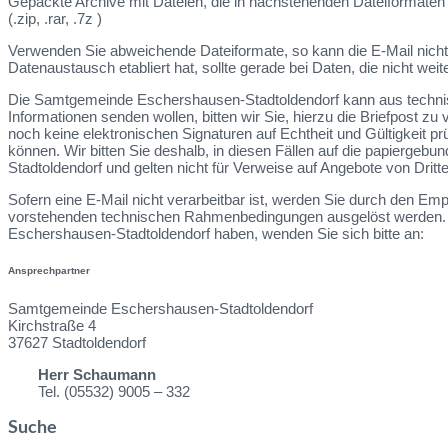
Gepackte Archive mit Dateien, die in nachstehenden Dateiformaten 
(.zip, .rar, .7z )
Verwenden Sie abweichende Dateiformate, so kann die E-Mail nicht b
Datenaustausch etabliert hat, sollte gerade bei Daten, die nicht 
Die Samtgemeinde Eschershausen-Stadtoldendorf kann aus technisch
Informationen senden wollen, bitten wir Sie, hierzu die Briefpost
noch keine elektronischen Signaturen auf Echtheit und Gültigkeit pr
können. Wir bitten Sie deshalb, in diesen Fällen auf die papierg
Stadtoldendorf und gelten nicht für Verweise auf Angebote von Dri
Sofern eine E-Mail nicht verarbeitbar ist, werden Sie durch den E
vorstehenden technischen Rahmenbedingungen ausgelöst werden. 
Eschershausen-Stadtoldendorf haben, wenden Sie sich bitte an:
Ansprechpartner
Samtgemeinde Eschershausen-Stadtoldendorf
Kirchstraße 4
37627 Stadtoldendorf
Herr Schaumann
Tel. (05532) 9005 – 332
Suche