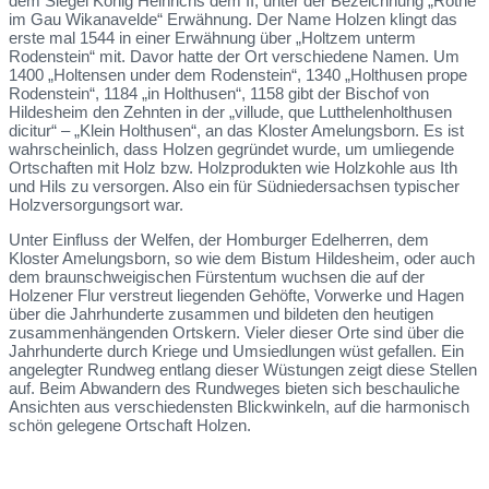
dem Siegel König Heinrichs dem II, unter der Bezeichnung „Rothe
im Gau Wikanavelde“ Erwähnung. Der Name Holzen klingt das
erste mal 1544 in einer Erwähnung über „Holtzem unterm
Rodenstein“ mit. Davor hatte der Ort verschiedene Namen. Um
1400 „Holtensen under dem Rodenstein“, 1340 „Holthusen prope
Rodenstein“, 1184 „in Holthusen“, 1158 gibt der Bischof von
Hildesheim den Zehnten in der „villude, que Lutthelenholthusen
dicitur“ – „Klein Holthusen“, an das Kloster Amelungsborn. Es ist
wahrscheinlich, dass Holzen gegründet wurde, um umliegende
Ortschaften mit Holz bzw. Holzprodukten wie Holzkohle aus Ith
und Hils zu versorgen. Also ein für Südniedersachsen typischer
Holzversorgungsort war.
Unter Einfluss der Welfen, der Homburger Edelherren, dem
Kloster Amelungsborn, so wie dem Bistum Hildesheim, oder auch
dem braunschweigischen Fürstentum wuchsen die auf der
Holzener Flur verstreut liegenden Gehöfte, Vorwerke und Hagen
über die Jahrhunderte zusammen und bildeten den heutigen
zusammenhängenden Ortskern. Vieler dieser Orte sind über die
Jahrhunderte durch Kriege und Umsiedlungen wüst gefallen. Ein
angelegter Rundweg entlang dieser Wüstungen zeigt diese Stellen
auf. Beim Abwandern des Rundweges bieten sich beschauliche
Ansichten aus verschiedensten Blickwinkeln, auf die harmonisch
schön gelegene Ortschaft Holzen.