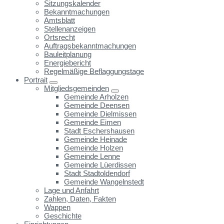
Sitzungskalender
Bekanntmachungen
Amtsblatt
Stellenanzeigen
Ortsrecht
Auftragsbekanntmachungen
Bauleitplanung
Energiebericht
Regelmäßige Beflaggungstage
Portrait
Mitgliedsgemeinden
Gemeinde Arholzen
Gemeinde Deensen
Gemeinde Dielmissen
Gemeinde Eimen
Stadt Eschershausen
Gemeinde Heinade
Gemeinde Holzen
Gemeinde Lenne
Gemeinde Lüerdissen
Stadt Stadtoldendorf
Gemeinde Wangelnstedt
Lage und Anfahrt
Zahlen, Daten, Fakten
Wappen
Geschichte