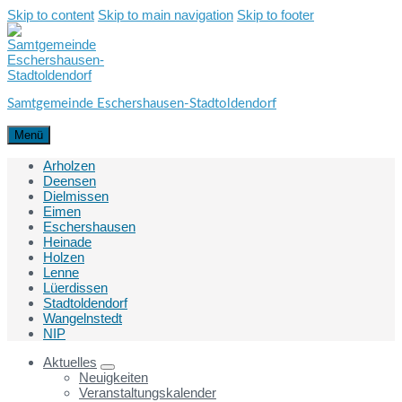
Skip to content
Skip to main navigation
Skip to footer
Samtgemeinde Eschershausen-Stadtoldendorf
Menü
Arholzen
Deensen
Dielmissen
Eimen
Eschershausen
Heinade
Holzen
Lenne
Lüerdissen
Stadtoldendorf
Wangelnstedt
NIP
Aktuelles
Neuigkeiten
Veranstaltungskalender