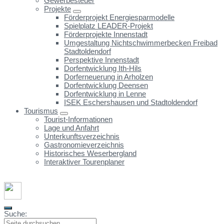
Gewerbesteuer
Projekte
Förderprojekt Energiesparmodelle
Spielplatz LEADER-Projekt
Förderprojekte Innenstadt
Umgestaltung Nichtschwimmerbecken Freibad
Stadtoldendorf
Perspektive Innenstadt
Dorfentwicklung Ith-Hils
Dorferneuerung in Arholzen
Dorfentwicklung Deensen
Dorfentwicklung in Lenne
ISEK Eschershausen und Stadtoldendorf
Tourismus
Tourist-Informationen
Lage und Anfahrt
Unterkunftsverzeichnis
Gastronomieverzeichnis
Historisches Weserbergland
Interaktiver Tourenplaner
Suche: