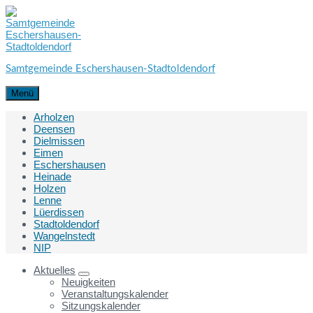
Skip
Skip
Skip
to
to
to
content
main
footer
navigation
Samtgemeinde Eschershausen-Stadtoldendorf
Menü
Arholzen
Deensen
Dielmissen
Eimen
Eschershausen
Heinade
Holzen
Lenne
Lüerdissen
Stadtoldendorf
Wangelnstedt
NIP
Aktuelles
Neuigkeiten
Veranstaltungskalender
Sitzungskalender