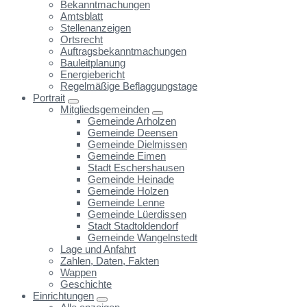
Bekanntmachungen
Amtsblatt
Stellenanzeigen
Ortsrecht
Auftragsbekanntmachungen
Bauleitplanung
Energiebericht
Regelmäßige Beflaggungstage
Portrait
Mitgliedsgemeinden
Gemeinde Arholzen
Gemeinde Deensen
Gemeinde Dielmissen
Gemeinde Eimen
Stadt Eschershausen
Gemeinde Heinade
Gemeinde Holzen
Gemeinde Lenne
Gemeinde Lüerdissen
Stadt Stadtoldendorf
Gemeinde Wangelnstedt
Lage und Anfahrt
Zahlen, Daten, Fakten
Wappen
Geschichte
Einrichtungen