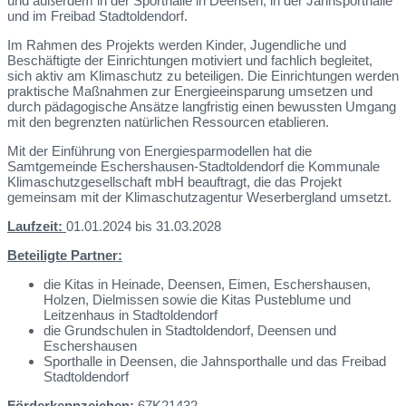
und außerdem in der Sporthalle in Deensen, in der Jahnsporthalle
und im Freibad Stadtoldendorf.
Im Rahmen des Projekts werden Kinder, Jugendliche und
Beschäftigte der Einrichtungen motiviert und fachlich begleitet,
sich aktiv am Klimaschutz zu beteiligen. Die Einrichtungen werden
praktische Maßnahmen zur Energieeinsparung umsetzen und
durch pädagogische Ansätze langfristig einen bewussten Umgang
mit den begrenzten natürlichen Ressourcen etablieren.
Mit der Einführung von Energiesparmodellen hat die
Samtgemeinde Eschershausen-Stadtoldendorf die Kommunale
Klimaschutzgesellschaft mbH beauftragt, die das Projekt
gemeinsam mit der Klimaschutzagentur Weserbergland umsetzt.
Laufzeit:
01.01.2024 bis 31.03.2028
Beteiligte Partner:
die Kitas in Heinade, Deensen, Eimen, Eschershausen,
Holzen, Dielmissen sowie die Kitas Pusteblume und
Leitzenhaus in Stadtoldendorf
die Grundschulen in Stadtoldendorf, Deensen und
Eschershausen
Sporthalle in Deensen, die Jahnsporthalle und das Freibad
Stadtoldendorf
Förderkennzeichen:
67K21432