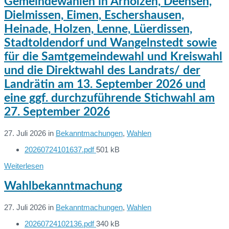
Gemeindewahlen in Arholzen, Deensen,
Dielmissen, Eimen, Eschershausen,
Heinade, Holzen, Lenne, Lüerdissen,
Stadtoldendorf und Wangelnstedt sowie
für die Samtgemeindewahl und Kreiswahl
und die Direktwahl des Landrats/ der
Landrätin am 13. September 2026 und
eine ggf. durchzuführende Stichwahl am
27. September 2026
27. Juli 2026
in
Bekanntmachungen
,
Wahlen
File
20260724101637.pdf
501 kB
Dateien:
size:
Weiterlesen
Wahlbekanntmachung
27. Juli 2026
in
Bekanntmachungen
,
Wahlen
File
20260724102136.pdf
340 kB
Dateien: