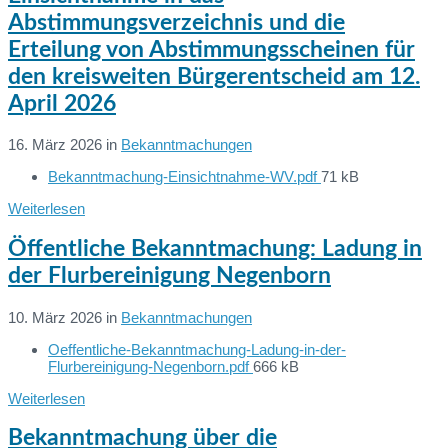
Abstimmungsverzeichnis und die
Erteilung von Abstimmungsscheinen für
den kreisweiten Bürgerentscheid am 12.
April 2026
16. März 2026
in
Bekanntmachungen
File
Bekanntmachung-Einsichtnahme-WV.pdf
71 kB
Dateien:
size:
Weiterlesen
Öffentliche Bekanntmachung: Ladung in
der Flurbereinigung Negenborn
10. März 2026
in
Bekanntmachungen
Oeffentliche-Bekanntmachung-Ladung-in-der-
Dateien:
File
Flurbereinigung-Negenborn.pdf
666 kB
size:
Weiterlesen
Bekanntmachung über die