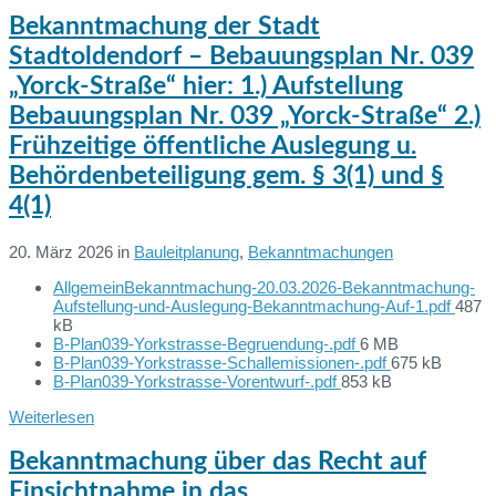
Bekanntmachung der Stadt
Stadtoldendorf – Bebauungsplan Nr. 039
„Yorck-Straße“ hier: 1.) Aufstellung
Bebauungsplan Nr. 039 „Yorck-Straße“ 2.)
Frühzeitige öffentliche Auslegung u.
Behördenbeteiligung gem. § 3(1) und §
4(1)
20. März 2026
in
Bauleitplanung
,
Bekanntmachungen
AllgemeinBekanntmachung-20.03.2026-Bekanntmachung-
Dateien:
File
Aufstellung-und-Auslegung-Bekanntmachung-Auf-1.pdf
487
size:
kB
File
B-Plan039-Yorkstrasse-Begruendung-.pdf
6 MB
size:
File
B-Plan039-Yorkstrasse-Schallemissionen-.pdf
675 kB
File
size:
B-Plan039-Yorkstrasse-Vorentwurf-.pdf
853 kB
size:
Weiterlesen
Bekanntmachung über das Recht auf
Einsichtnahme in das