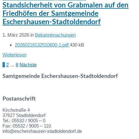
Standsicherheit von Grabmalen auf den
Friedhöfen der Samtgemeinde
Eschershausen-Stadtoldendorf
1. März 2026
in
Bekanntmachungen
File
20260218132510600-1.pdf
430 kB
Dateien:
size:
Weiterlesen
1
2
…
6
Nächste
Seitennummerierung
der
Samtgemeinde Eschershausen-Stadtoldendorf
Beiträge
Postanschrift
Kirchstraße 4
37627 Stadtoldendorf
Tel.: 05532 / 9005 – 0
Fax: 05532 / 9005 – 110
info@eschershausen-stadtoldendorf.de