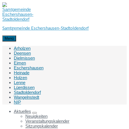
Skip
Skip
Skip
to
to
to
content
main
footer
navigation
Samtgemeinde Eschershausen-Stadtoldendorf
Menü
Arholzen
Deensen
Dielmissen
Eimen
Eschershausen
Heinade
Holzen
Lenne
Lüerdissen
Stadtoldendorf
Wangelnstedt
NIP
Aktuelles
Neuigkeiten
Veranstaltungskalender
Sitzungskalender