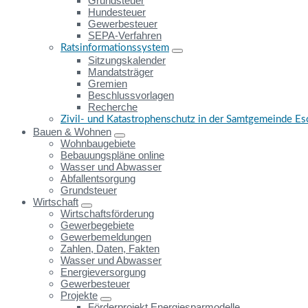
Grundsteuer
Hundesteuer
Gewerbesteuer
SEPA-Verfahren
Ratsinformationssystem
Sitzungskalender
Mandatsträger
Gremien
Beschlussvorlagen
Recherche
Zivil- und Katastrophenschutz in der Samtgemeinde E
Bauen & Wohnen
Wohnbaugebiete
Bebauungspläne online
Wasser und Abwasser
Abfallentsorgung
Grundsteuer
Wirtschaft
Wirtschaftsförderung
Gewerbegebiete
Gewerbemeldungen
Zahlen, Daten, Fakten
Wasser und Abwasser
Energieversorgung
Gewerbesteuer
Projekte
Förderprojekt Energiesparmodelle