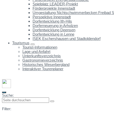
Spielplatz LEADER-Projekt
Förderprojekte Innenstadt
Umgestaltung Nichtschwimmerbecken Freibad St
Perspektive Innenstadt
Dorfentwicklung Ith-Hils
Dorferneuerung in Arholzen
Dorfentwicklung Deensen
Dorfentwicklung in Lenne
ISEK Eschershausen und Stadtoldendorf
Tourismus
Tourist-Informationen
Lage und Anfahrt
Unterkunftsverzeichnis
Gastronomieverzeichnis
Historisches Weserbergland
Interaktiver Tourenplaner
Suche:
Filter: