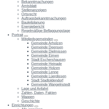
Bekanntmachungen
Amtsblatt
Stellenanzeigen
Ortsrecht
Auftragsbekanntmachungen
Bauleitplanung
Energiebericht
Regelmäßige Beflaggungstage
Portrait
Mitgliedsgemeinden
Gemeinde Arholzen
Gemeinde Deensen
Gemeinde Dielmissen
Gemeinde Eimen
Stadt Eschershausen
Gemeinde Heinade
Gemeinde Holzen
Gemeinde Lenne
Gemeinde Lüerdissen
Stadt Stadtoldendorf
Gemeinde Wangelnstedt
Lage und Anfahrt
Zahlen, Daten, Fakten
Wappen
Geschichte
Einrichtungen