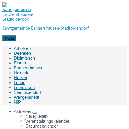
Skip
Skip
Skip
to
to
to
content
main
footer
navigation
Samtgemeinde Eschershausen-Stadtoldendorf
Menü
Arholzen
Deensen
Dielmissen
Eimen
Eschershausen
Heinade
Holzen
Lenne
Lüerdissen
Stadtoldendorf
Wangelnstedt
NIP
Aktuelles
Neuigkeiten
Veranstaltungskalender
Sitzungskalender