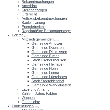
Bekanntmachungen
Amtsblatt
Stellenanzeigen
Ortsrecht
Auftragsbekanntmachungen
Bauleitplanung
Energiebericht
Regelmäßige Beflaggungstage
Portrait
Mitgliedsgemeinden
Gemeinde Arholzen
Gemeinde Deensen
Gemeinde Dielmissen
Gemeinde Eimen
Stadt Eschershausen
Gemeinde Heinade
Gemeinde Holzen
Gemeinde Lenne
Gemeinde Lüerdissen
Stadt Stadtoldendorf
Gemeinde Wangelnstedt
Lage und Anfahrt
Zahlen, Daten, Fakten
Wappen
Geschichte
Einrichtungen