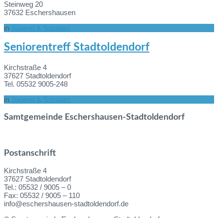
Steinweg 20
37632 Eschershausen
in
Jugend & Soziales
Mehr
Seniorentreff Stadtoldendorf
Informationen
Kirchstraße 4
37627 Stadtoldendorf
Tel. 05532 9005-248
in
Jugend & Soziales
Mehr
Samtgemeinde Eschershausen-Stadtoldendorf
Informationen
Postanschrift
Kirchstraße 4
37627 Stadtoldendorf
Tel.: 05532 / 9005 – 0
Fax: 05532 / 9005 – 110
info@eschershausen-stadtoldendorf.de