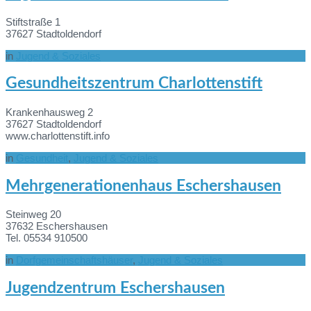
Stiftstraße 1
37627 Stadtoldendorf
in
Jugend & Soziales
Mehr
Gesundheitszentrum Charlottenstift
Informationen
Krankenhausweg 2
37627 Stadtoldendorf
www.charlottenstift.info
in
Gesundheit
,
Jugend & Soziales
Mehr
Mehrgenerationenhaus Eschershausen
Informationen
Steinweg 20
37632 Eschershausen
Tel. 05534 910500
in
Dorfgemeinschaftshäuser
,
Jugend & Soziales
Mehr
Jugendzentrum Eschershausen
Informationen