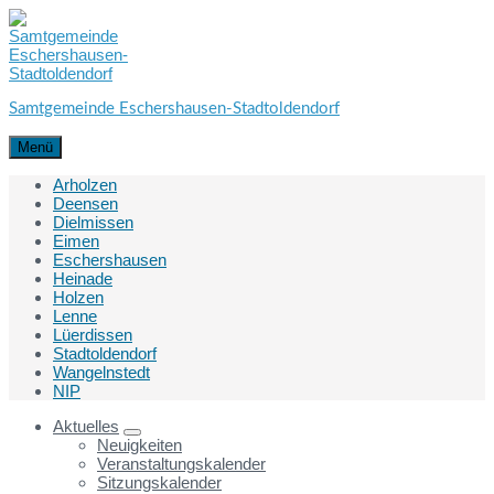
Skip
Skip
Skip
to
to
to
content
main
footer
navigation
Samtgemeinde Eschershausen-Stadtoldendorf
Menü
Arholzen
Deensen
Dielmissen
Eimen
Eschershausen
Heinade
Holzen
Lenne
Lüerdissen
Stadtoldendorf
Wangelnstedt
NIP
Aktuelles
Neuigkeiten
Veranstaltungskalender
Sitzungskalender