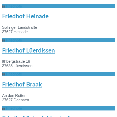
in
Friedhöfe
Mehr
Friedhof Heinade
Informationen
Sollinger Landstraße
37627 Heinade
in
Friedhöfe
Mehr
Friedhof Lüerdissen
Informationen
Ithbergstraße 18
37635 Lüerdissen
in
Friedhöfe
Mehr
Friedhof Braak
Informationen
An den Rotten
37627 Deensen
in
Friedhöfe
Mehr