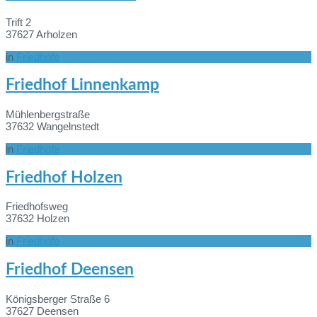
Trift 2
37627 Arholzen
in
Friedhöfe
Mehr
Friedhof Linnenkamp
Informationen
Mühlenbergstraße
37632 Wangelnstedt
in
Friedhöfe
Mehr
Friedhof Holzen
Informationen
Friedhofsweg
37632 Holzen
in
Friedhöfe
Mehr
Friedhof Deensen
Informationen
Königsberger Straße 6
37627 Deensen