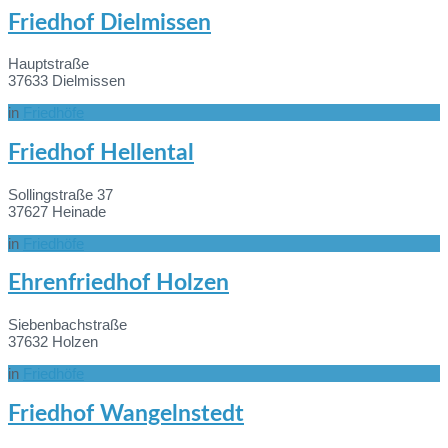
Mehr
Friedhof Dielmissen
Informationen
Hauptstraße
37633 Dielmissen
in
Friedhöfe
Mehr
Friedhof Hellental
Informationen
Sollingstraße 37
37627 Heinade
in
Friedhöfe
Mehr
Ehrenfriedhof Holzen
Informationen
Siebenbachstraße
37632 Holzen
in
Friedhöfe
Mehr
Friedhof Wangelnstedt
Informationen