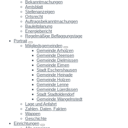
Bekanntmachungen
Amtsblatt
Stellenanzeigen
Ortsrecht
Auftragsbekanntmachungen
Bauleitplanung
Energiebericht
Regelmäßige Beflaggungstage
Portrait
Mitgliedsgemeinden
Gemeinde Arholzen
Gemeinde Deensen
Gemeinde Dielmissen
Gemeinde Eimen
Stadt Eschershausen
Gemeinde Heinade
Gemeinde Holzen
Gemeinde Lenne
Gemeinde Lüerdissen
Stadt Stadtoldendorf
Gemeinde Wangelnstedt
Lage und Anfahrt
Zahlen, Daten, Fakten
Wappen
Geschichte
Einrichtungen