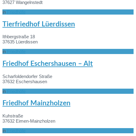
37627 Wangelnstedt
in
Friedhöfe
Mehr
Tierfriedhof Lüerdissen
Informationen
Ithbergstraße 18
37635 Lüerdissen
in
Friedhöfe
Mehr
Friedhof Eschershausen – Alt
Informationen
Scharfoldendorfer Straße
37632 Eschershausen
in
Friedhöfe
Mehr
Friedhof Mainzholzen
Informationen
Kuhstraße
37632 Eimen-Mainzholzen
in
Friedhöfe