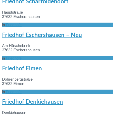
Friedhof Scharfoldendorf
Informationen
Hauptstraße
37632 Eschershausen
in
Friedhöfe
Mehr
Friedhof Eschershausen – Neu
Informationen
Am Hüschebrink
37632 Eschershausen
in
Friedhöfe
Mehr
Friedhof Eimen
Informationen
Döhrenbergstraße
37632 Eimen
in
Friedhöfe
Mehr
Friedhof Denkiehausen
Informationen
Denkiehausen