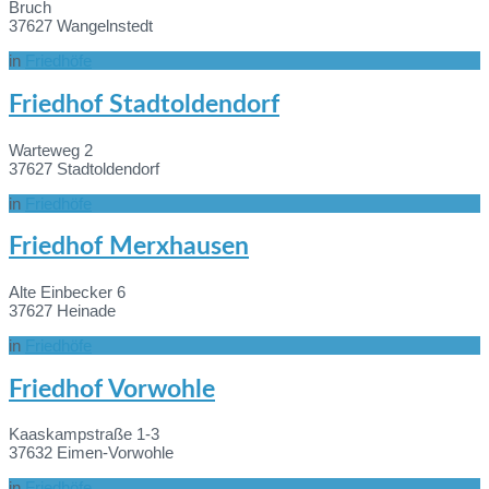
Bruch
37627 Wangelnstedt
in
Friedhöfe
Mehr
Friedhof Stadtoldendorf
Informationen
Warteweg 2
37627 Stadtoldendorf
in
Friedhöfe
Mehr
Friedhof Merxhausen
Informationen
Alte Einbecker 6
37627 Heinade
in
Friedhöfe
Mehr
Friedhof Vorwohle
Informationen
Kaaskampstraße 1-3
37632 Eimen-Vorwohle
in
Friedhöfe