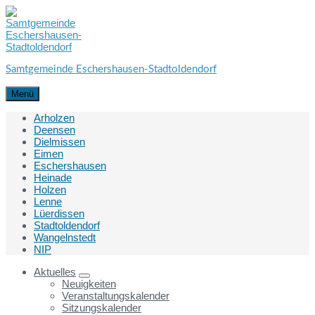
Skip
Skip
Skip
to
to
to
content
main
footer
navigation
Samtgemeinde Eschershausen-Stadtoldendorf
Menü
Arholzen
Deensen
Dielmissen
Eimen
Eschershausen
Heinade
Holzen
Lenne
Lüerdissen
Stadtoldendorf
Wangelnstedt
NIP
Aktuelles
Neuigkeiten
Veranstaltungskalender
Sitzungskalender