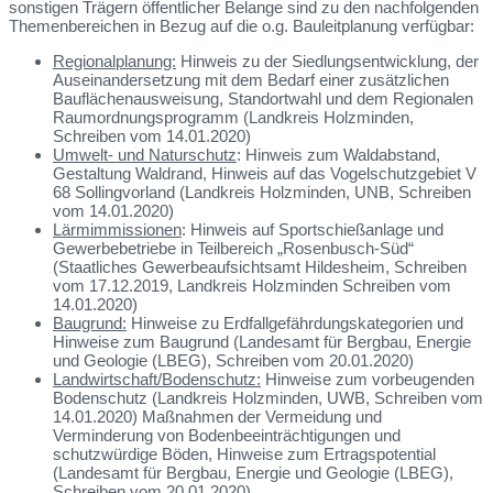
sonstigen Trägern öffentlicher Belange sind zu den nachfolgenden
Themenbereichen in Bezug auf die o.g. Bauleitplanung verfügbar:
Regionalplanung:
Hinweis zu der Siedlungsentwicklung, der
Auseinandersetzung mit dem Bedarf einer zusätzlichen
Bauflächenausweisung, Standortwahl und dem Regionalen
Raumordnungsprogramm (Landkreis Holzminden,
Schreiben vom 14.01.2020)
Umwelt- und Naturschutz
: Hinweis zum Waldabstand,
Gestaltung Waldrand, Hinweis auf das Vogelschutzgebiet V
68 Sollingvorland (Landkreis Holzminden, UNB, Schreiben
vom 14.01.2020)
Lärmimmissionen
: Hinweis auf Sportschießanlage und
Gewerbebetriebe in Teilbereich „Rosenbusch-Süd“
(Staatliches Gewerbeaufsichtsamt Hildesheim, Schreiben
vom 17.12.2019, Landkreis Holzminden Schreiben vom
14.01.2020)
Baugrund:
Hinweise zu Erdfallgefährdungskategorien und
Hinweise zum Baugrund (Landesamt für Bergbau, Energie
und Geologie (LBEG), Schreiben vom 20.01.2020)
Landwirtschaft/Bodenschutz:
Hinweise zum vorbeugenden
Bodenschutz (Landkreis Holzminden, UWB, Schreiben vom
14.01.2020) Maßnahmen der Vermeidung und
Verminderung von Bodenbeeinträchtigungen und
schutzwürdige Böden, Hinweise zum Ertragspotential
(Landesamt für Bergbau, Energie und Geologie (LBEG),
Schreiben vom 20.01.2020)