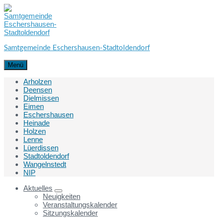
Skip
Skip
Skip
to
to
to
content
main
footer
navigation
Samtgemeinde Eschershausen-Stadtoldendorf
Menü
Arholzen
Deensen
Dielmissen
Eimen
Eschershausen
Heinade
Holzen
Lenne
Lüerdissen
Stadtoldendorf
Wangelnstedt
NIP
Aktuelles
Neuigkeiten
Veranstaltungskalender
Sitzungskalender