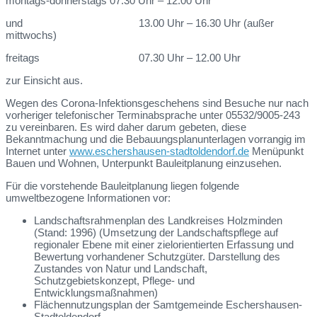
montags-donnerstags 07.30 Uhr – 12.00 Uhr
und 13.00 Uhr – 16.30 Uhr (außer
mittwochs)
freitags 07.30 Uhr – 12.00 Uhr
zur Einsicht aus.
Wegen des Corona-Infektionsgeschehens sind Besuche nur nach
vorheriger telefonischer Terminabsprache unter 05532/9005-243
zu vereinbaren. Es wird daher darum gebeten, diese
Bekanntmachung und die Bebauungsplanunterlagen vorrangig im
Internet unter
www.eschershausen-stadtoldendorf.de
Menüpunkt
Bauen und Wohnen, Unterpunkt Bauleitplanung einzusehen.
Für die vorstehende Bauleitplanung liegen folgende
umweltbezogene Informationen vor:
Landschaftsrahmenplan des Landkreises Holzminden
(Stand: 1996) (Umsetzung der Landschaftspflege auf
regionaler Ebene mit einer zielorientierten Erfassung und
Bewertung vorhandener Schutzgüter. Darstellung des
Zustandes von Natur und Landschaft,
Schutzgebietskonzept, Pflege- und
Entwicklungsmaßnahmen)
Flächennutzungsplan der Samtgemeinde Eschershausen-
Stadtoldendorf