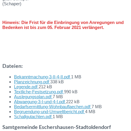
(Schaper)
Hinweis: Die Frist für die Einbringung von Anregungen und
Bedenken ist bis zum 05. Februar 2021 verlängert.
Dateien:
File
Bekanntmachung-3-II-4-II.pdf
1 MB
File
size:
Planzeichnung.pdf
338 kB
File
size:
Legende.pdf
212 kB
size:
File
Textliche-Festsetzung.pdf
990 kB
File
size:
Auslegungsplan.pdf
7 MB
size:
File
Abwaegung-3-I-und-4-I.pdf
222 kB
size:
File
Bedarfsermittlung-Wohnbauflaechen.pdf
7 MB
File
size:
Begruendung-und-Umweltbericht.pdf
4 MB
File
size:
Schallgutachten.pdf
1 MB
size:
Samtgemeinde Eschershausen-Stadtoldendorf