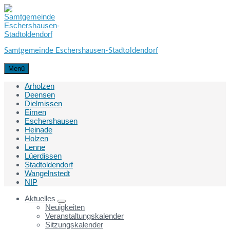
Skip
Skip
Skip
to
to
to
content
main
footer
navigation
Samtgemeinde Eschershausen-Stadtoldendorf
Menü
Arholzen
Deensen
Dielmissen
Eimen
Eschershausen
Heinade
Holzen
Lenne
Lüerdissen
Stadtoldendorf
Wangelnstedt
NIP
Aktuelles
Neuigkeiten
Veranstaltungskalender
Sitzungskalender