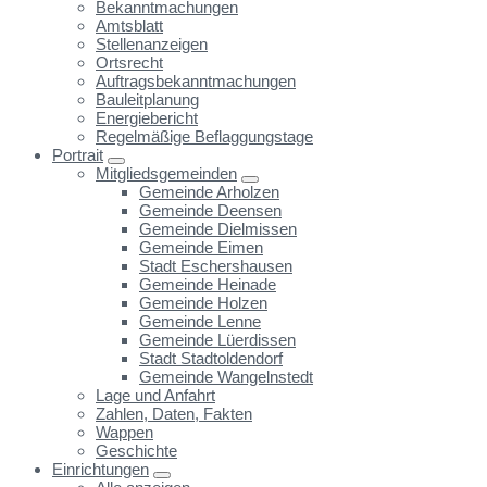
Bekanntmachungen
Amtsblatt
Stellenanzeigen
Ortsrecht
Auftragsbekanntmachungen
Bauleitplanung
Energiebericht
Regelmäßige Beflaggungstage
Portrait
Mitgliedsgemeinden
Gemeinde Arholzen
Gemeinde Deensen
Gemeinde Dielmissen
Gemeinde Eimen
Stadt Eschershausen
Gemeinde Heinade
Gemeinde Holzen
Gemeinde Lenne
Gemeinde Lüerdissen
Stadt Stadtoldendorf
Gemeinde Wangelnstedt
Lage und Anfahrt
Zahlen, Daten, Fakten
Wappen
Geschichte
Einrichtungen