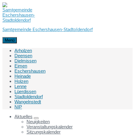
Skip
Skip
Skip
to
to
to
content
main
footer
navigation
Samtgemeinde Eschershausen-Stadtoldendorf
Menü
Arholzen
Deensen
Dielmissen
Eimen
Eschershausen
Heinade
Holzen
Lenne
Lüerdissen
Stadtoldendorf
Wangelnstedt
NIP
Aktuelles
Neuigkeiten
Veranstaltungskalender
Sitzungskalender