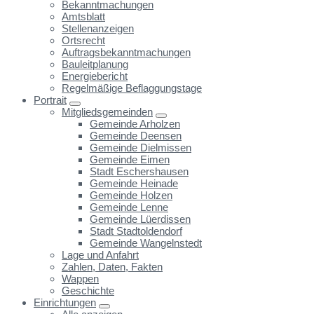
Bekanntmachungen
Amtsblatt
Stellenanzeigen
Ortsrecht
Auftragsbekanntmachungen
Bauleitplanung
Energiebericht
Regelmäßige Beflaggungstage
Portrait
Mitgliedsgemeinden
Gemeinde Arholzen
Gemeinde Deensen
Gemeinde Dielmissen
Gemeinde Eimen
Stadt Eschershausen
Gemeinde Heinade
Gemeinde Holzen
Gemeinde Lenne
Gemeinde Lüerdissen
Stadt Stadtoldendorf
Gemeinde Wangelnstedt
Lage und Anfahrt
Zahlen, Daten, Fakten
Wappen
Geschichte
Einrichtungen