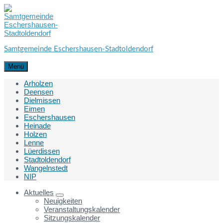
Skip
Skip
Skip
to
to
to
content
main
footer
navigation
Samtgemeinde Eschershausen-Stadtoldendorf
Menü
Arholzen
Deensen
Dielmissen
Eimen
Eschershausen
Heinade
Holzen
Lenne
Lüerdissen
Stadtoldendorf
Wangelnstedt
NIP
Aktuelles
Neuigkeiten
Veranstaltungskalender
Sitzungskalender