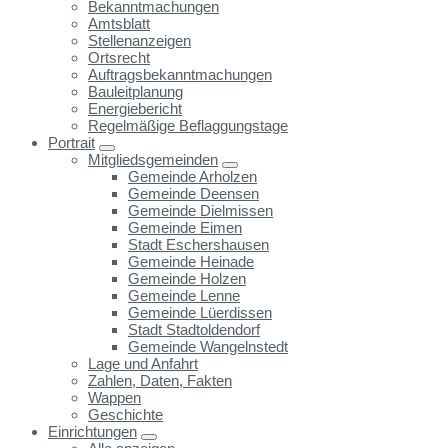
Bekanntmachungen
Amtsblatt
Stellenanzeigen
Ortsrecht
Auftragsbekanntmachungen
Bauleitplanung
Energiebericht
Regelmäßige Beflaggungstage
Portrait
Mitgliedsgemeinden
Gemeinde Arholzen
Gemeinde Deensen
Gemeinde Dielmissen
Gemeinde Eimen
Stadt Eschershausen
Gemeinde Heinade
Gemeinde Holzen
Gemeinde Lenne
Gemeinde Lüerdissen
Stadt Stadtoldendorf
Gemeinde Wangelnstedt
Lage und Anfahrt
Zahlen, Daten, Fakten
Wappen
Geschichte
Einrichtungen