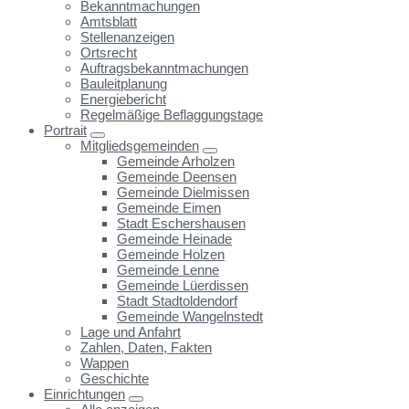
Bekanntmachungen
Amtsblatt
Stellenanzeigen
Ortsrecht
Auftragsbekanntmachungen
Bauleitplanung
Energiebericht
Regelmäßige Beflaggungstage
Portrait
Mitgliedsgemeinden
Gemeinde Arholzen
Gemeinde Deensen
Gemeinde Dielmissen
Gemeinde Eimen
Stadt Eschershausen
Gemeinde Heinade
Gemeinde Holzen
Gemeinde Lenne
Gemeinde Lüerdissen
Stadt Stadtoldendorf
Gemeinde Wangelnstedt
Lage und Anfahrt
Zahlen, Daten, Fakten
Wappen
Geschichte
Einrichtungen