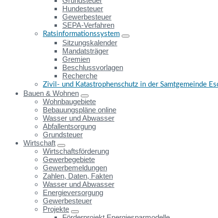
Grundsteuer
Hundesteuer
Gewerbesteuer
SEPA-Verfahren
Ratsinformationssystem
Sitzungskalender
Mandatsträger
Gremien
Beschlussvorlagen
Recherche
Zivil- und Katastrophenschutz in der Samtgemeinde E
Bauen & Wohnen
Wohnbaugebiete
Bebauungspläne online
Wasser und Abwasser
Abfallentsorgung
Grundsteuer
Wirtschaft
Wirtschaftsförderung
Gewerbegebiete
Gewerbemeldungen
Zahlen, Daten, Fakten
Wasser und Abwasser
Energieversorgung
Gewerbesteuer
Projekte
Förderprojekt Energiesparmodelle