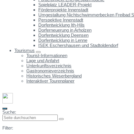
Spielplatz LEADER-Projekt
Förderprojekte Innenstadt
Umgestaltung Nichtschwimmerbecken Freibad St
Perspektive Innenstadt
Dorfentwicklung Ith-Hils
Dorferneuerung in Arholzen
Dorfentwicklung Deensen
Dorfentwicklung in Lenne
ISEK Eschershausen und Stadtoldendorf
Tourismus
Tourist-Informationen
Lage und Anfahrt
Unterkunftsverzeichnis
Gastronomieverzeichnis
Historisches Weserbergland
Interaktiver Tourenplaner
Suche:
Filter: