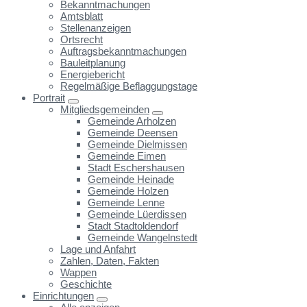
Bekanntmachungen
Amtsblatt
Stellenanzeigen
Ortsrecht
Auftragsbekanntmachungen
Bauleitplanung
Energiebericht
Regelmäßige Beflaggungstage
Portrait
Mitgliedsgemeinden
Gemeinde Arholzen
Gemeinde Deensen
Gemeinde Dielmissen
Gemeinde Eimen
Stadt Eschershausen
Gemeinde Heinade
Gemeinde Holzen
Gemeinde Lenne
Gemeinde Lüerdissen
Stadt Stadtoldendorf
Gemeinde Wangelnstedt
Lage und Anfahrt
Zahlen, Daten, Fakten
Wappen
Geschichte
Einrichtungen