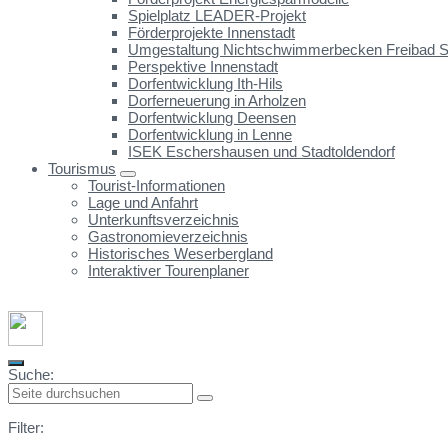
Spielplatz LEADER-Projekt
Förderprojekte Innenstadt
Umgestaltung Nichtschwimmerbecken Freibad St
Perspektive Innenstadt
Dorfentwicklung Ith-Hils
Dorferneuerung in Arholzen
Dorfentwicklung Deensen
Dorfentwicklung in Lenne
ISEK Eschershausen und Stadtoldendorf
Tourismus
Tourist-Informationen
Lage und Anfahrt
Unterkunftsverzeichnis
Gastronomieverzeichnis
Historisches Weserbergland
Interaktiver Tourenplaner
Suche:
Filter: