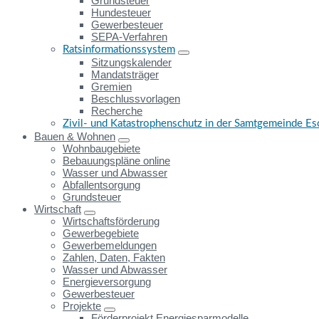
Grundsteuer
Hundesteuer
Gewerbesteuer
SEPA-Verfahren
Ratsinformationssystem
Sitzungskalender
Mandatsträger
Gremien
Beschlussvorlagen
Recherche
Zivil- und Katastrophenschutz in der Samtgemeinde E
Bauen & Wohnen
Wohnbaugebiete
Bebauungspläne online
Wasser und Abwasser
Abfallentsorgung
Grundsteuer
Wirtschaft
Wirtschaftsförderung
Gewerbegebiete
Gewerbemeldungen
Zahlen, Daten, Fakten
Wasser und Abwasser
Energieversorgung
Gewerbesteuer
Projekte
Förderprojekt Energiesparmodelle