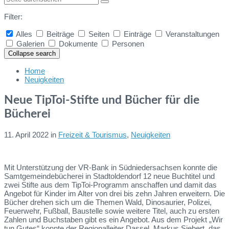
Filter:
Alles
Beiträge
Seiten
Einträge
Veranstaltungen
Galerien
Dokumente
Personen
Collapse search
Home
Neuigkeiten
Neue TipToi-Stifte und Bücher für die
Bücherei
11. April 2022
in
Freizeit & Tourismus
,
Neuigkeiten
Mit Unterstützung der VR-Bank in Südniedersachsen konnte die
Samtgemeindebücherei in Stadtoldendorf 12 neue Buchtitel und
zwei Stifte aus dem TipToi-Programm anschaffen und damit das
Angebot für Kinder im Alter von drei bis zehn Jahren erweitern. Die
Bücher drehen sich um die Themen Wald, Dinosaurier, Polizei,
Feuerwehr, Fußball, Baustelle sowie weitere Titel, auch zu ersten
Zahlen und Buchstaben gibt es ein Angebot. Aus dem Projekt „Wir
tun Gutes“ konnte der Regionalleiter Dassel, Markus Siebert, das