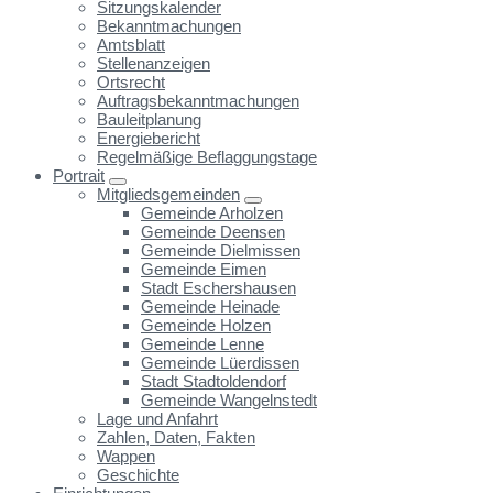
Sitzungskalender
Bekanntmachungen
Amtsblatt
Stellenanzeigen
Ortsrecht
Auftragsbekanntmachungen
Bauleitplanung
Energiebericht
Regelmäßige Beflaggungstage
Portrait
Mitgliedsgemeinden
Gemeinde Arholzen
Gemeinde Deensen
Gemeinde Dielmissen
Gemeinde Eimen
Stadt Eschershausen
Gemeinde Heinade
Gemeinde Holzen
Gemeinde Lenne
Gemeinde Lüerdissen
Stadt Stadtoldendorf
Gemeinde Wangelnstedt
Lage und Anfahrt
Zahlen, Daten, Fakten
Wappen
Geschichte