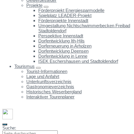
Gewerbesteuer
Projekte
Förderprojekt Energiesparmodelle
Spielplatz LEADER-Projekt
Förderprojekte Innenstadt
Umgestaltung Nichtschwimmerbecken Freibad
Stadtoldendorf
Perspektive Innenstadt
Dorfentwicklung Ith-Hils
Dorferneuerung in Arholzen
Dorfentwicklung Deensen
Dorfentwicklung in Lenne
ISEK Eschershausen und Stadtoldendorf
Tourismus
Tourist-Informationen
Lage und Anfahrt
Unterkunftsverzeichnis
Gastronomieverzeichnis
Historisches Weserbergland
Interaktiver Tourenplaner
Suche: