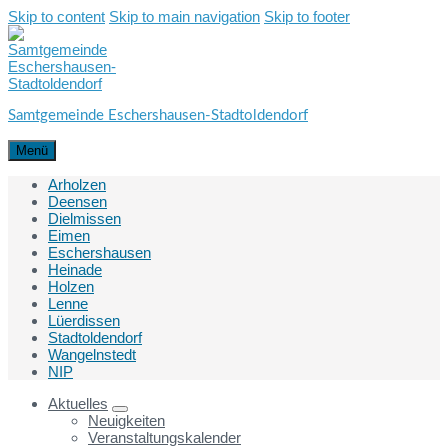
Skip to content
Skip to main navigation
Skip to footer
Samtgemeinde Eschershausen-Stadtoldendorf
Menü
Arholzen
Deensen
Dielmissen
Eimen
Eschershausen
Heinade
Holzen
Lenne
Lüerdissen
Stadtoldendorf
Wangelnstedt
NIP
Aktuelles
Neuigkeiten
Veranstaltungskalender