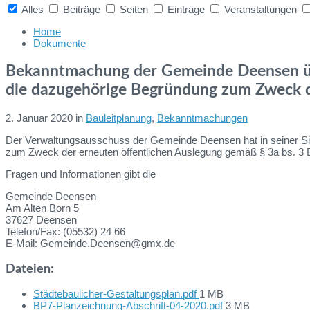
Alles
Beiträge
Seiten
Einträge
Veranstaltungen
Collapse
search
Home
Dokumente
Bekanntmachung der Gemeinde Deensen üb
die dazugehörige Begründung zum Zweck d
2. Januar 2020
in
Bauleitplanung
,
Bekanntmachungen
Der Verwaltungsausschuss der Gemeinde Deensen hat in seiner Si
zum Zweck der erneuten öffentlichen Auslegung gemäß § 3a bs. 3
Fragen und Informationen gibt die
Gemeinde Deensen
Am Alten Born 5
37627 Deensen
Telefon/Fax: (05532) 24 66
E-Mail: Gemeinde.Deensen@gmx.de
Dateien:
File
Städtebaulicher-Gestaltungsplan.pdf
1 MB
size:
File
BP7-Planzeichnung-Abschrift-04-2020.pdf
3 MB