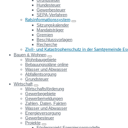
Grundsteuer
Hundesteuer
Gewerbesteuer
SEPA-Verfahren
Ratsinformationssystem
Sitzungskalender
Mandatsträger
Gremien
Beschlussvorlagen
Recherche
Zivil- und Katastrophenschutz in der Samtgemeinde E
Bauen & Wohnen
Wohnbaugebiete
Bebauungspläne online
Wasser und Abwasser
Abfallentsorgung
Grundsteuer
Wirtschaft
Wirtschaftsförderung
Gewerbegebiete
Gewerbemeldungen
Zahlen, Daten, Fakten
Wasser und Abwasser
Energieversorgung
Gewerbesteuer
Projekte
Förderprojekt Energiesparmodelle