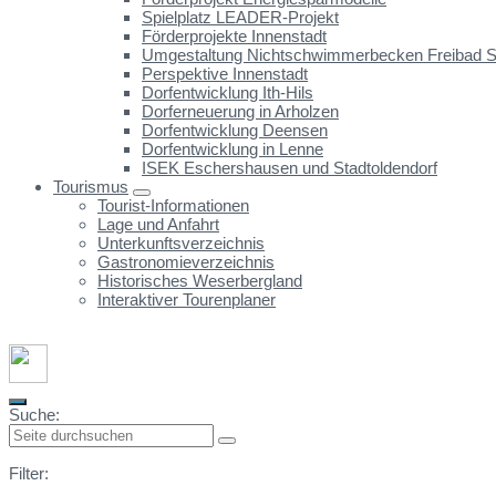
Spielplatz LEADER-Projekt
Förderprojekte Innenstadt
Umgestaltung Nichtschwimmerbecken Freibad St
Perspektive Innenstadt
Dorfentwicklung Ith-Hils
Dorferneuerung in Arholzen
Dorfentwicklung Deensen
Dorfentwicklung in Lenne
ISEK Eschershausen und Stadtoldendorf
Tourismus
Tourist-Informationen
Lage und Anfahrt
Unterkunftsverzeichnis
Gastronomieverzeichnis
Historisches Weserbergland
Interaktiver Tourenplaner
Suche:
Filter: