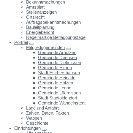
Bekanntmachungen
Amtsblatt
Stellenanzeigen
Ortsrecht
Auftragsbekanntmachungen
Bauleitplanung
Energiebericht
Regelmäßige Beflaggungstage
Portrait
Mitgliedsgemeinden
Gemeinde Arholzen
Gemeinde Deensen
Gemeinde Dielmissen
Gemeinde Eimen
Stadt Eschershausen
Gemeinde Heinade
Gemeinde Holzen
Gemeinde Lenne
Gemeinde Lüerdissen
Stadt Stadtoldendorf
Gemeinde Wangelnstedt
Lage und Anfahrt
Zahlen, Daten, Fakten
Wappen
Geschichte
Einrichtungen