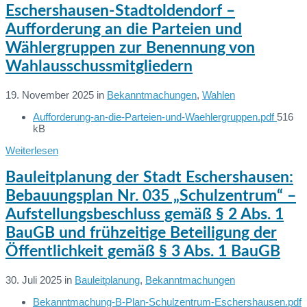
Eschershausen-Stadtoldendorf –
Aufforderung an die Parteien und
Wählergruppen zur Benennung von
Wahlausschussmitgliedern
19. November 2025
in
Bekanntmachungen
,
Wahlen
File
Aufforderung-an-die-Parteien-und-Waehlergruppen.pdf
516
Dateien:
size:
kB
Weiterlesen
Bauleitplanung der Stadt Eschershausen:
Bebauungsplan Nr. 035 „Schulzentrum“ –
Aufstellungsbeschluss gemäß § 2 Abs. 1
BauGB und frühzeitige Beteiligung der
Öffentlichkeit gemäß § 3 Abs. 1 BauGB
30. Juli 2025
in
Bauleitplanung
,
Bekanntmachungen
Bekanntmachung-B-Plan-Schulzentrum-Eschershausen.pdf
Dateien: