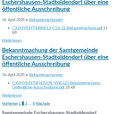
Eschershausen-Stadtoldendorf über eine
öffentliche Ausschreibung
16. April 2025
in
Bekanntmachungen
File
CXVHYR3YT4AW97LY-CSX-21-Bekanntmachung.pdf
12
Dateien:
size:
kB
Weiterlesen
Bekanntmachung der Samtgemeinde
Eschershausen-Stadtoldendorf über eine
öffentliche Ausschreibung
16. April 2025
in
Bekanntmachungen
CXVHYR3YT4FHJVQR-VVB-121-Bekanntmachung-
Dateien:
File
Oeffentliche-Ausschreibung.pdf
18 kB
size:
Weiterlesen
Vorherige
1
2
3
…
6
Nächste
Seitennummerierung
der
Samtgemeinde Eschershausen-Stadtoldendorf