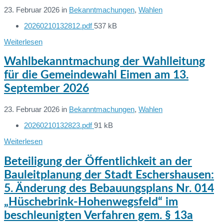
23. Februar 2026
in
Bekanntmachungen
,
Wahlen
File
20260210132812.pdf
537 kB
Dateien:
size:
Weiterlesen
Wahlbekanntmachung der Wahlleitung
für die Gemeindewahl Eimen am 13.
September 2026
23. Februar 2026
in
Bekanntmachungen
,
Wahlen
File
20260210132823.pdf
91 kB
Dateien:
size:
Weiterlesen
Beteiligung der Öffentlichkeit an der
Bauleitplanung der Stadt Eschershausen:
5. Änderung des Bebauungsplans Nr. 014
„Hüschebrink-Hohenwegsfeld“ im
beschleunigten Verfahren gem. § 13a