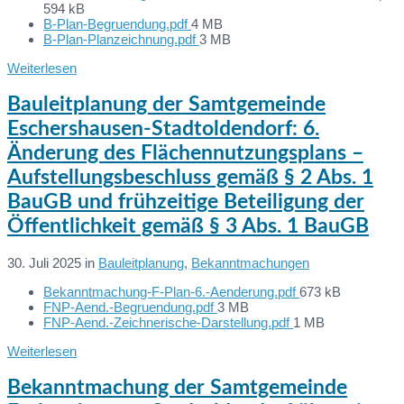
File
594 kB
size:
File
B-Plan-Begruendung.pdf
4 MB
size:
File
B-Plan-Planzeichnung.pdf
3 MB
size:
Weiterlesen
Bauleitplanung der Samtgemeinde
Eschershausen-Stadtoldendorf: 6.
Änderung des Flächennutzungsplans –
Aufstellungsbeschluss gemäß § 2 Abs. 1
BauGB und frühzeitige Beteiligung der
Öffentlichkeit gemäß § 3 Abs. 1 BauGB
30. Juli 2025
in
Bauleitplanung
,
Bekanntmachungen
File
Bekanntmachung-F-Plan-6.-Aenderung.pdf
673 kB
Dateien:
File
size:
FNP-Aend.-Begruendung.pdf
3 MB
size:
File
FNP-Aend.-Zeichnerische-Darstellung.pdf
1 MB
size:
Weiterlesen
Bekanntmachung der Samtgemeinde