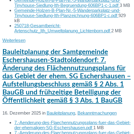
Gemeinde-Holzen-B-Plan-Nr.-5-Wanderparkplatz-und-
File
Tinyhouse-Siedlung-Ith-Begruendung-606BP1-c-1.pdf
3 MB
size:
Gemeinde-Holzen-B-Plan-Nr.-5-Wanderparkplatz-und-
File
Tinyhouse-Siedlung-Ith-Planzeichnung-606BP1-c.pdf
929
size:
kB
250718-Gesamtbericht-
File
Artenschutz_Ith_Umweltplanung_Lichtenborn.pdf
2 MB
size:
Weiterlesen
Bauleitplanung der Samtgemeinde
Eschershausen-Stadtoldendorf: 7.
Änderung des Flächennutzungsplans für
das Gebiet der ehem. SG Eschershausen –
Aufstellungsbeschluss gemäß § 2 Abs. 1
BauGB und frühzeitige Beteiligung der
Öffentlichkeit gemäß § 3 Abs. 1 BauGB
16. Dezember 2025
in
Bauleitplanung
,
Bekanntmachungen
7.-Aenderung-des-Flaechennutzungsplans-fuer-das-Gebiet-
Dateien:
File
der-ehemaligen-SG-Eschershausen.pdf
1 MB
size:
7.-Aenderung-des-Flaechennutzungsplans-fuer-das-Gebiet-