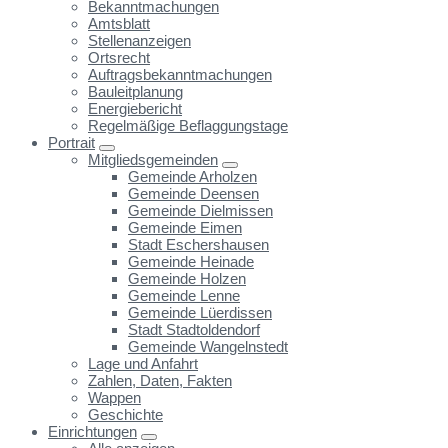
Bekanntmachungen
Amtsblatt
Stellenanzeigen
Ortsrecht
Auftragsbekanntmachungen
Bauleitplanung
Energiebericht
Regelmäßige Beflaggungstage
Portrait
Mitgliedsgemeinden
Gemeinde Arholzen
Gemeinde Deensen
Gemeinde Dielmissen
Gemeinde Eimen
Stadt Eschershausen
Gemeinde Heinade
Gemeinde Holzen
Gemeinde Lenne
Gemeinde Lüerdissen
Stadt Stadtoldendorf
Gemeinde Wangelnstedt
Lage und Anfahrt
Zahlen, Daten, Fakten
Wappen
Geschichte
Einrichtungen