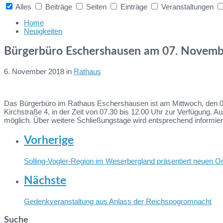
Alles
Beiträge
Seiten
Einträge
Veranstaltungen
Collapse
search
Home
Neuigkeiten
Bürgerbüro Eschershausen am 07. Novemb
6. November 2018
in
Rathaus
Das Bürgerbüro im Rathaus Eschershausen ist am Mittwoch, den 07. 
Kirchstraße 4, in der Zeit von 07.30 bis 12.00 Uhr zur Verfügung
möglich. Über weitere Schließungstage wird entsprechend informier
Vorherige
Solling-Vogler-Region im Weserbergland präsentiert neuen O
Nächste
Gedenkveranstaltung aus Anlass der Reichspogromnacht
Suche