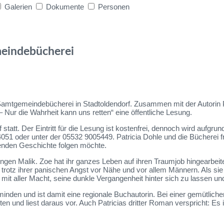
Galerien
Dokumente
Personen
meindebücherei
e Samtgemeindebücherei in Stadtoldendorf. Zusammen mit der Autorin 
Nur die Wahrheit kann uns retten“ eine öffentliche Lesung.
 statt. Der Eintritt für die Lesung ist kostenfrei, dennoch wird aufg
4051 oder unter der 05532 9005449. Patricia Dohle und die Bücherei 
genden Geschichte folgen möchte.
gen Malik. Zoe hat ihr ganzes Leben auf ihren Traumjob hingearbeite
rotz ihrer panischen Angst vor Nähe und vor allem Männern. Als sie au
t mit aller Macht, seine dunkle Vergangenheit hinter sich zu lassen 
den und ist damit eine regionale Buchautorin. Bei einer gemütlichen 
n und liest daraus vor. Auch Patricias dritter Roman verspricht: Es is