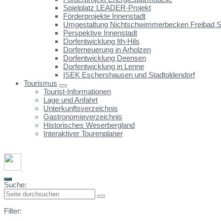
Spielplatz LEADER-Projekt
Förderprojekte Innenstadt
Umgestaltung Nichtschwimmerbecken Freibad St
Perspektive Innenstadt
Dorfentwicklung Ith-Hils
Dorferneuerung in Arholzen
Dorfentwicklung Deensen
Dorfentwicklung in Lenne
ISEK Eschershausen und Stadtoldendorf
Tourismus
Tourist-Informationen
Lage und Anfahrt
Unterkunftsverzeichnis
Gastronomieverzeichnis
Historisches Weserbergland
Interaktiver Tourenplaner
Suche:
Filter: