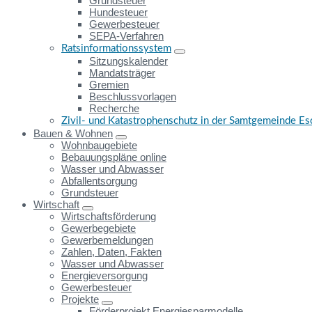
Grundsteuer
Hundesteuer
Gewerbesteuer
SEPA-Verfahren
Ratsinformationssystem
Sitzungskalender
Mandatsträger
Gremien
Beschlussvorlagen
Recherche
Zivil- und Katastrophenschutz in der Samtgemeinde E
Bauen & Wohnen
Wohnbaugebiete
Bebauungspläne online
Wasser und Abwasser
Abfallentsorgung
Grundsteuer
Wirtschaft
Wirtschaftsförderung
Gewerbegebiete
Gewerbemeldungen
Zahlen, Daten, Fakten
Wasser und Abwasser
Energieversorgung
Gewerbesteuer
Projekte
Förderprojekt Energiesparmodelle