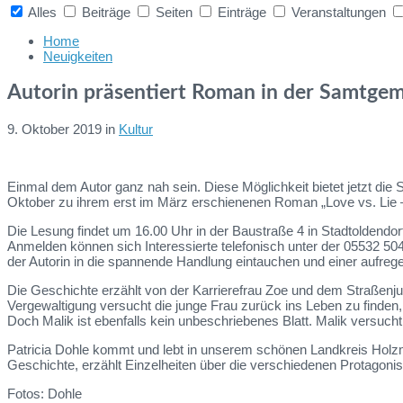
Alles
Beiträge
Seiten
Einträge
Veranstaltungen
Collapse
search
Home
Neuigkeiten
Autorin präsentiert Roman in der Samtge
9. Oktober 2019
in
Kultur
Einmal dem Autor ganz nah sein. Diese Möglichkeit bietet jetzt di
Oktober zu ihrem erst im März erschienenen Roman „Love vs. Lie – 
Die Lesung findet um 16.00 Uhr in der Baustraße 4 in Stadtoldendorf
Anmelden können sich Interessierte telefonisch unter der 05532 50
der Autorin in die spannende Handlung eintauchen und einer aufre
Die Geschichte erzählt von der Karrierefrau Zoe und dem Straßenjun
Vergewaltigung versucht die junge Frau zurück ins Leben zu finden, t
Doch Malik ist ebenfalls kein unbeschriebenes Blatt. Malik versuch
Patricia Dohle kommt und lebt in unserem schönen Landkreis Holzmin
Geschichte, erzählt Einzelheiten über die verschiedenen Protagoniste
Fotos: Dohle