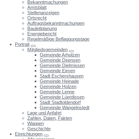
Bekanntmachungen
Amtsblatt
Stellenanzeigen
Ortsrecht
Auftragsbekanntmachungen
Bauleitplanung
Energiebericht
Regelmäßige Beflaggungstage
Portrait
Mitgliedsgemeinden
Gemeinde Arholzen
Gemeinde Deensen
Gemeinde Dielmissen
Gemeinde Eimen
Stadt Eschershausen
Gemeinde Heinade
Gemeinde Holzen
Gemeinde Lenne
Gemeinde Lüerdissen
Stadt Stadtoldendorf
Gemeinde Wangelnstedt
Lage und Anfahrt
Zahlen, Daten, Fakten
Wappen
Geschichte
Einrichtungen