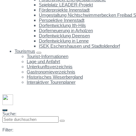
Spielplatz LEADER-Projekt
Förderprojekte Innenstadt
Umgestaltung Nichtschwimmerbecken Freibad St
Perspektive Innenstadt
Dorfentwicklung Ith-Hils
Dorferneuerung in Arholzen
Dorfentwicklung Deensen
Dorfentwicklung in Lenne
ISEK Eschershausen und Stadtoldendorf
Tourismus
Tourist-Informationen
Lage und Anfahrt
Unterkunftsverzeichnis
Gastronomieverzeichnis
Historisches Weserbergland
Interaktiver Tourenplaner
Suche:
Filter: