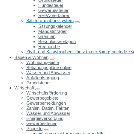
Grundsteuer
Hundesteuer
Gewerbesteuer
SEPA-Verfahren
Ratsinformationssystem
Sitzungskalender
Mandatsträger
Gremien
Beschlussvorlagen
Recherche
Zivil- und Katastrophenschutz in der Samtgemeinde E
Bauen & Wohnen
Wohnbaugebiete
Bebauungspläne online
Wasser und Abwasser
Abfallentsorgung
Grundsteuer
Wirtschaft
Wirtschaftsförderung
Gewerbegebiete
Gewerbemeldungen
Zahlen, Daten, Fakten
Wasser und Abwasser
Energieversorgung
Gewerbesteuer
Projekte
Förderprojekt Energiesparmodelle