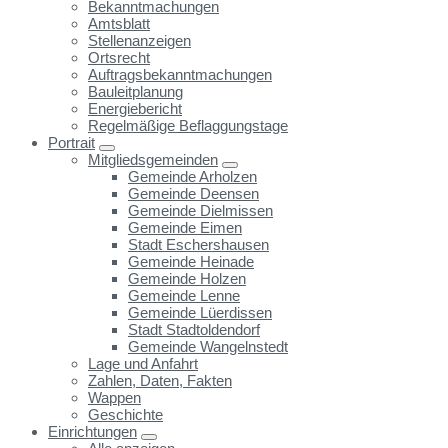
Bekanntmachungen
Amtsblatt
Stellenanzeigen
Ortsrecht
Auftragsbekanntmachungen
Bauleitplanung
Energiebericht
Regelmäßige Beflaggungstage
Portrait
Mitgliedsgemeinden
Gemeinde Arholzen
Gemeinde Deensen
Gemeinde Dielmissen
Gemeinde Eimen
Stadt Eschershausen
Gemeinde Heinade
Gemeinde Holzen
Gemeinde Lenne
Gemeinde Lüerdissen
Stadt Stadtoldendorf
Gemeinde Wangelnstedt
Lage und Anfahrt
Zahlen, Daten, Fakten
Wappen
Geschichte
Einrichtungen