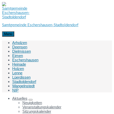
Skip
Skip
Skip
to
to
to
content
main
footer
navigation
Samtgemeinde Eschershausen-Stadtoldendorf
Menü
Arholzen
Deensen
Dielmissen
Eimen
Eschershausen
Heinade
Holzen
Lenne
Lüerdissen
Stadtoldendorf
Wangelnstedt
NIP
Aktuelles
Neuigkeiten
Veranstaltungskalender
Sitzungskalender