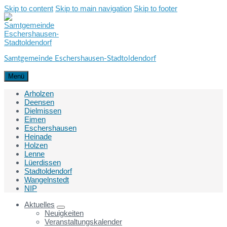
Skip to content
Skip to main navigation
Skip to footer
Samtgemeinde Eschershausen-Stadtoldendorf
Menü
Arholzen
Deensen
Dielmissen
Eimen
Eschershausen
Heinade
Holzen
Lenne
Lüerdissen
Stadtoldendorf
Wangelnstedt
NIP
Aktuelles
Neuigkeiten
Veranstaltungskalender