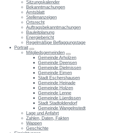
Sitzungskalender
Bekanntmachungen
Amtsblatt
Stellenanzeigen
Ortsrecht
Auftragsbekanntmachungen
Bauleitplanung
Energiebericht
Regelmäßige Beflaggungstage
Portrait
Mitgliedsgemeinden
Gemeinde Arholzen
Gemeinde Deensen
Gemeinde Dielmissen
Gemeinde Eimen
Stadt Eschershausen
Gemeinde Heinade
Gemeinde Holzen
Gemeinde Lenne
Gemeinde Lüerdissen
Stadt Stadtoldendorf
Gemeinde Wangelnstedt
Lage und Anfahrt
Zahlen, Daten, Fakten
Wappen
Geschichte