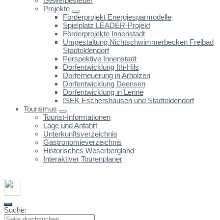
Gewerbesteuer
Projekte
Förderprojekt Energiesparmodelle
Spielplatz LEADER-Projekt
Förderprojekte Innenstadt
Umgestaltung Nichtschwimmerbecken Freibad
Stadtoldendorf
Perspektive Innenstadt
Dorfentwicklung Ith-Hils
Dorferneuerung in Arholzen
Dorfentwicklung Deensen
Dorfentwicklung in Lenne
ISEK Eschershausen und Stadtoldendorf
Tourismus
Tourist-Informationen
Lage und Anfahrt
Unterkunftsverzeichnis
Gastronomieverzeichnis
Historisches Weserbergland
Interaktiver Tourenplaner
Suche: