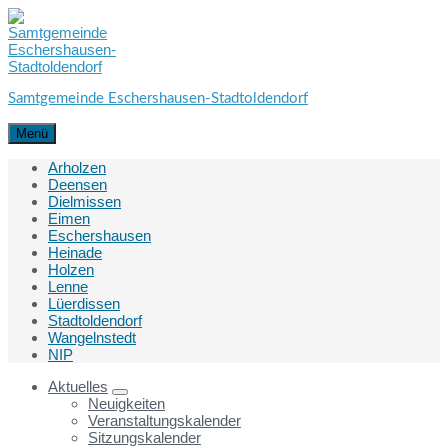
Skip
Skip
Skip
to
to
to
content
main
footer
navigation
Samtgemeinde Eschershausen-Stadtoldendorf
Menü
Arholzen
Deensen
Dielmissen
Eimen
Eschershausen
Heinade
Holzen
Lenne
Lüerdissen
Stadtoldendorf
Wangelnstedt
NIP
Aktuelles
Neuigkeiten
Veranstaltungskalender
Sitzungskalender