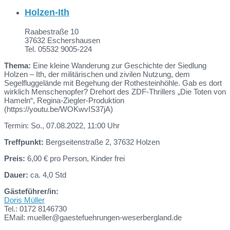
Holzen-Ith
Raabestraße 10
37632 Eschershausen
Tel. 05532 9005-224
Thema:
Eine kleine Wanderung zur Geschichte der Siedlung
Holzen – Ith, der militärischen und zivilen Nutzung, dem
Segelfluggelände mit Begehung der Rothesteinhöhle. Gab es dort
wirklich Menschenopfer? Drehort des ZDF-Thrillers „Die Toten von
Hameln“, Regina-Ziegler-Produktion
(https://youtu.be/WOKwvIS37jA)
Termin: So., 07.08.2022, 11:00 Uhr
Treffpunkt:
Bergseitenstraße 2, 37632 Holzen
Preis:
6,00 € pro Person, Kinder frei
Dauer:
ca. 4,0 Std
Gästeführer/in:
Doris Müller
Tel.: 0172 8146730
EMail: mueller@gaestefuehrungen-weserbergland.de