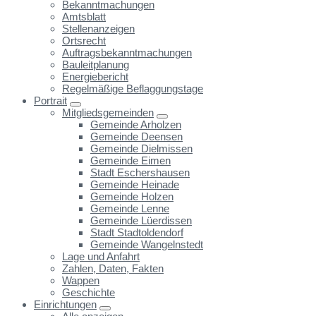
Bekanntmachungen
Amtsblatt
Stellenanzeigen
Ortsrecht
Auftragsbekanntmachungen
Bauleitplanung
Energiebericht
Regelmäßige Beflaggungstage
Portrait
Mitgliedsgemeinden
Gemeinde Arholzen
Gemeinde Deensen
Gemeinde Dielmissen
Gemeinde Eimen
Stadt Eschershausen
Gemeinde Heinade
Gemeinde Holzen
Gemeinde Lenne
Gemeinde Lüerdissen
Stadt Stadtoldendorf
Gemeinde Wangelnstedt
Lage und Anfahrt
Zahlen, Daten, Fakten
Wappen
Geschichte
Einrichtungen