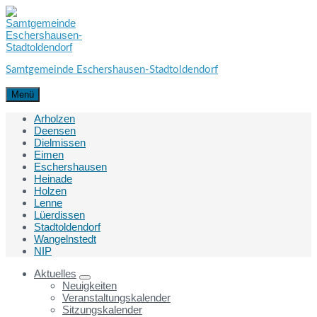
Skip
Skip
Skip
to
to
to
content
main
footer
navigation
Samtgemeinde Eschershausen-Stadtoldendorf
Menü
Arholzen
Deensen
Dielmissen
Eimen
Eschershausen
Heinade
Holzen
Lenne
Lüerdissen
Stadtoldendorf
Wangelnstedt
NIP
Aktuelles
Neuigkeiten
Veranstaltungskalender
Sitzungskalender