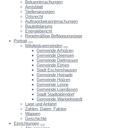
Bekanntmachungen
Amtsblatt
Stellenanzeigen
Ortsrecht
Auftragsbekanntmachungen
Bauleitplanung
Energiebericht
Regelmäßige Beflaggungstage
Portrait
Mitgliedsgemeinden
Gemeinde Arholzen
Gemeinde Deensen
Gemeinde Dielmissen
Gemeinde Eimen
Stadt Eschershausen
Gemeinde Heinade
Gemeinde Holzen
Gemeinde Lenne
Gemeinde Lüerdissen
Stadt Stadtoldendorf
Gemeinde Wangelnstedt
Lage und Anfahrt
Zahlen, Daten, Fakten
Wappen
Geschichte
Einrichtungen