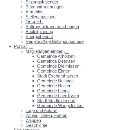
Sitzungskalender
Bekanntmachungen
Amtsblatt
Stellenanzeigen
Ortsrecht
Auftragsbekanntmachungen
Bauleitplanung
Energiebericht
Regelmäßige Beflaggungstage
Portrait
Mitgliedsgemeinden
Gemeinde Arholzen
Gemeinde Deensen
Gemeinde Dielmissen
Gemeinde Eimen
Stadt Eschershausen
Gemeinde Heinade
Gemeinde Holzen
Gemeinde Lenne
Gemeinde Lüerdissen
Stadt Stadtoldendorf
Gemeinde Wangelnstedt
Lage und Anfahrt
Zahlen, Daten, Fakten
Wappen
Geschichte