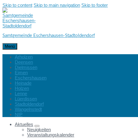
Skip to content
Skip to main navigation
Skip to footer
Samtgemeinde Eschershausen-Stadtoldendorf
Menü
Arholzen
Deensen
Dielmissen
Eimen
Eschershausen
Heinade
Holzen
Lenne
Lüerdissen
Stadtoldendorf
Wangelnstedt
NIP
Aktuelles
Neuigkeiten
Veranstaltungskalender