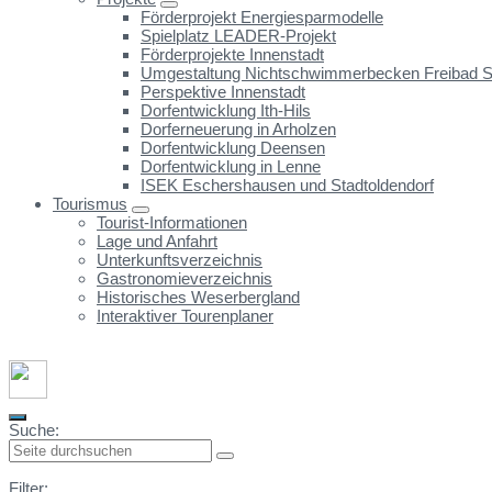
Förderprojekt Energiesparmodelle
Spielplatz LEADER-Projekt
Förderprojekte Innenstadt
Umgestaltung Nichtschwimmerbecken Freibad St
Perspektive Innenstadt
Dorfentwicklung Ith-Hils
Dorferneuerung in Arholzen
Dorfentwicklung Deensen
Dorfentwicklung in Lenne
ISEK Eschershausen und Stadtoldendorf
Tourismus
Tourist-Informationen
Lage und Anfahrt
Unterkunftsverzeichnis
Gastronomieverzeichnis
Historisches Weserbergland
Interaktiver Tourenplaner
Suche:
Filter: