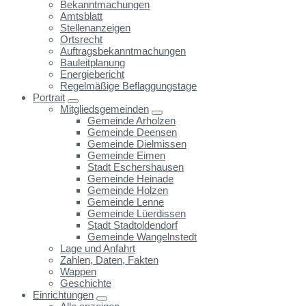
Bekanntmachungen
Amtsblatt
Stellenanzeigen
Ortsrecht
Auftragsbekanntmachungen
Bauleitplanung
Energiebericht
Regelmäßige Beflaggungstage
Portrait
Mitgliedsgemeinden
Gemeinde Arholzen
Gemeinde Deensen
Gemeinde Dielmissen
Gemeinde Eimen
Stadt Eschershausen
Gemeinde Heinade
Gemeinde Holzen
Gemeinde Lenne
Gemeinde Lüerdissen
Stadt Stadtoldendorf
Gemeinde Wangelnstedt
Lage und Anfahrt
Zahlen, Daten, Fakten
Wappen
Geschichte
Einrichtungen