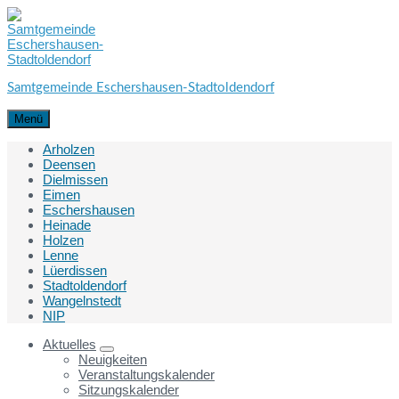
Skip
Skip
Skip
to
to
to
content
main
footer
navigation
Samtgemeinde Eschershausen-Stadtoldendorf
Menü
Arholzen
Deensen
Dielmissen
Eimen
Eschershausen
Heinade
Holzen
Lenne
Lüerdissen
Stadtoldendorf
Wangelnstedt
NIP
Aktuelles
Neuigkeiten
Veranstaltungskalender
Sitzungskalender