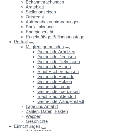
Bekanntmachungen
Amtsblatt
Stellenanzeigen
Ortsrecht
Auftragsbekanntmachungen
Bauleitplanung
Energiebericht
Regelmäßige Beflaggungstage
Portrait
Mitgliedsgemeinden
Gemeinde Arholzen
Gemeinde Deensen
Gemeinde Dielmissen
Gemeinde Eimen
Stadt Eschershausen
Gemeinde Heinade
Gemeinde Holzen
Gemeinde Lenne
Gemeinde Lüerdissen
Stadt Stadtoldendorf
Gemeinde Wangelnstedt
Lage und Anfahrt
Zahlen, Daten, Fakten
Wappen
Geschichte
Einrichtungen