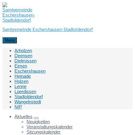
Skip
Skip
Skip
to
to
to
content
main
footer
navigation
Samtgemeinde Eschershausen-Stadtoldendorf
Menü
Arholzen
Deensen
Dielmissen
Eimen
Eschershausen
Heinade
Holzen
Lenne
Lüerdissen
Stadtoldendorf
Wangelnstedt
NIP
Aktuelles
Neuigkeiten
Veranstaltungskalender
Sitzungskalender