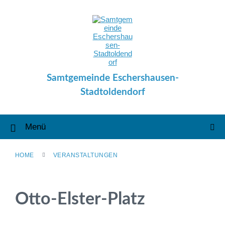
Skip
Skip
Skip
to
to
to
content
main
footer
navigation
Samtgemeinde Eschershausen-
Stadtoldendorf
Menü
HOME
VERANSTALTUNGEN
Otto-Elster-Platz