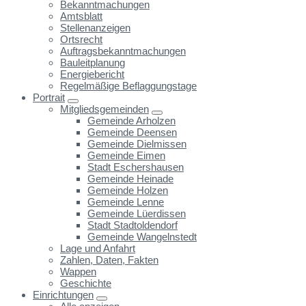
Bekanntmachungen
Amtsblatt
Stellenanzeigen
Ortsrecht
Auftragsbekanntmachungen
Bauleitplanung
Energiebericht
Regelmäßige Beflaggungstage
Portrait
Mitgliedsgemeinden
Gemeinde Arholzen
Gemeinde Deensen
Gemeinde Dielmissen
Gemeinde Eimen
Stadt Eschershausen
Gemeinde Heinade
Gemeinde Holzen
Gemeinde Lenne
Gemeinde Lüerdissen
Stadt Stadtoldendorf
Gemeinde Wangelnstedt
Lage und Anfahrt
Zahlen, Daten, Fakten
Wappen
Geschichte
Einrichtungen