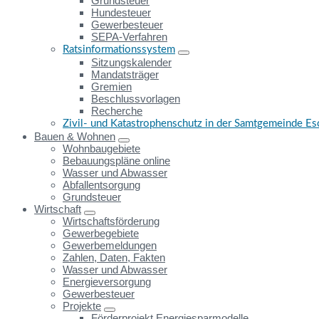
Grundsteuer
Hundesteuer
Gewerbesteuer
SEPA-Verfahren
Ratsinformationssystem
Sitzungskalender
Mandatsträger
Gremien
Beschlussvorlagen
Recherche
Zivil- und Katastrophenschutz in der Samtgemeinde E
Bauen & Wohnen
Wohnbaugebiete
Bebauungspläne online
Wasser und Abwasser
Abfallentsorgung
Grundsteuer
Wirtschaft
Wirtschaftsförderung
Gewerbegebiete
Gewerbemeldungen
Zahlen, Daten, Fakten
Wasser und Abwasser
Energieversorgung
Gewerbesteuer
Projekte
Förderprojekt Energiesparmodelle