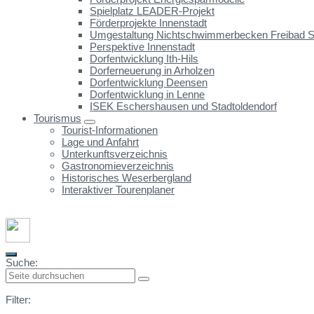
Spielplatz LEADER-Projekt
Förderprojekte Innenstadt
Umgestaltung Nichtschwimmerbecken Freibad St
Perspektive Innenstadt
Dorfentwicklung Ith-Hils
Dorferneuerung in Arholzen
Dorfentwicklung Deensen
Dorfentwicklung in Lenne
ISEK Eschershausen und Stadtoldendorf
Tourismus
Tourist-Informationen
Lage und Anfahrt
Unterkunftsverzeichnis
Gastronomieverzeichnis
Historisches Weserbergland
Interaktiver Tourenplaner
Suche:
Filter: