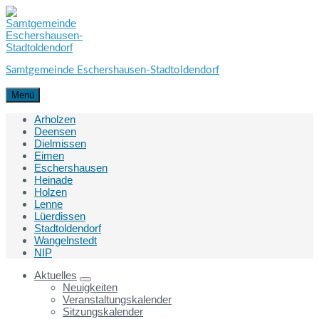
Skip
Skip
Skip
to
to
to
content
main
footer
navigation
Samtgemeinde Eschershausen-Stadtoldendorf
Menü
Arholzen
Deensen
Dielmissen
Eimen
Eschershausen
Heinade
Holzen
Lenne
Lüerdissen
Stadtoldendorf
Wangelnstedt
NIP
Aktuelles
Neuigkeiten
Veranstaltungskalender
Sitzungskalender