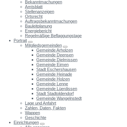
Bekanntmachungen
Amtsblatt
Stellenanzeigen
Ortsrecht
Auftragsbekanntmachungen
Bauleitplanung
Energiebericht
Regelmäßige Beflaggungstage
Portrait
Mitgliedsgemeinden
Gemeinde Arholzen
Gemeinde Deensen
Gemeinde Dielmissen
Gemeinde Eimen
Stadt Eschershausen
Gemeinde Heinade
Gemeinde Holzen
Gemeinde Lenne
Gemeinde Lüerdissen
Stadt Stadtoldendorf
Gemeinde Wangelnstedt
Lage und Anfahrt
Zahlen, Daten, Fakten
Wappen
Geschichte
Einrichtungen