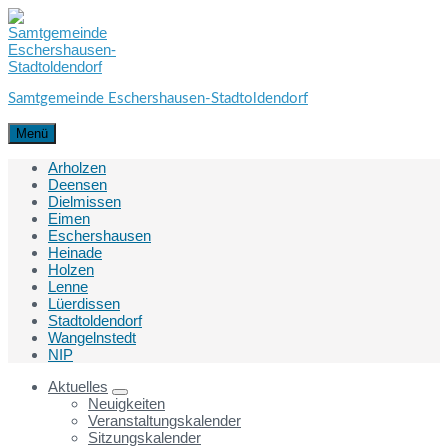
Skip
Skip
Skip
to
to
to
content
main
footer
navigation
Samtgemeinde Eschershausen-Stadtoldendorf
Menü
Arholzen
Deensen
Dielmissen
Eimen
Eschershausen
Heinade
Holzen
Lenne
Lüerdissen
Stadtoldendorf
Wangelnstedt
NIP
Aktuelles
Neuigkeiten
Veranstaltungskalender
Sitzungskalender