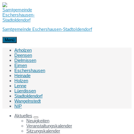
Skip
Skip
Skip
to
to
to
content
main
footer
navigation
Samtgemeinde Eschershausen-Stadtoldendorf
Menü
Arholzen
Deensen
Dielmissen
Eimen
Eschershausen
Heinade
Holzen
Lenne
Lüerdissen
Stadtoldendorf
Wangelnstedt
NIP
Aktuelles
Neuigkeiten
Veranstaltungskalender
Sitzungskalender