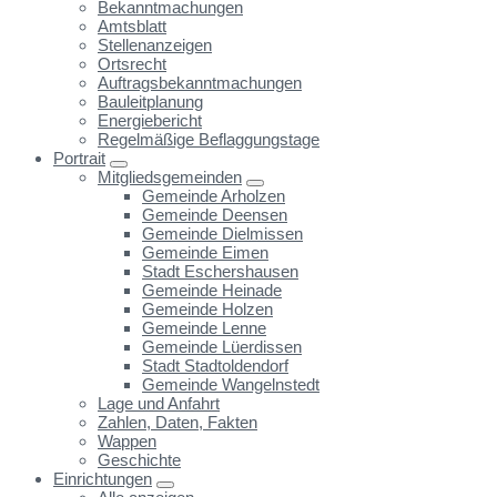
Bekanntmachungen
Amtsblatt
Stellenanzeigen
Ortsrecht
Auftragsbekanntmachungen
Bauleitplanung
Energiebericht
Regelmäßige Beflaggungstage
Portrait
Mitgliedsgemeinden
Gemeinde Arholzen
Gemeinde Deensen
Gemeinde Dielmissen
Gemeinde Eimen
Stadt Eschershausen
Gemeinde Heinade
Gemeinde Holzen
Gemeinde Lenne
Gemeinde Lüerdissen
Stadt Stadtoldendorf
Gemeinde Wangelnstedt
Lage und Anfahrt
Zahlen, Daten, Fakten
Wappen
Geschichte
Einrichtungen