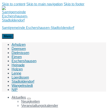
Skip to content
Skip to main navigation
Skip to footer
Samtgemeinde Eschershausen-Stadtoldendorf
Menü
Arholzen
Deensen
Dielmissen
Eimen
Eschershausen
Heinade
Holzen
Lenne
Lüerdissen
Stadtoldendorf
Wangelnstedt
NIP
Aktuelles
Neuigkeiten
Veranstaltungskalender