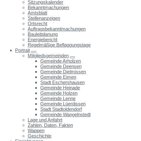
Sitzungskalender
Bekanntmachungen
Amtsblatt
Stellenanzeigen
Ortsrecht
Auftragsbekanntmachungen
Bauleitplanung
Energiebericht
Regelmäßige Beflaggungstage
Portrait
Mitgliedsgemeinden
Gemeinde Arholzen
Gemeinde Deensen
Gemeinde Dielmissen
Gemeinde Eimen
Stadt Eschershausen
Gemeinde Heinade
Gemeinde Holzen
Gemeinde Lenne
Gemeinde Lüerdissen
Stadt Stadtoldendorf
Gemeinde Wangelnstedt
Lage und Anfahrt
Zahlen, Daten, Fakten
Wappen
Geschichte