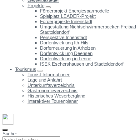
Gewerbesteuer
Projekte
Förderprojekt Energiesparmodelle
Spielplatz LEADER-Projekt
Förderprojekte Innenstadt
Umgestaltung Nichtschwimmerbecken Freibad
Stadtoldendorf
Perspektive Innenstadt
Dorfentwicklung Ith-Hils
Dorferneuerung in Arholzen
Dorfentwicklung Deensen
Dorfentwicklung in Lenne
ISEK Eschershausen und Stadtoldendorf
Tourismus
Tourist-Informationen
Lage und Anfahrt
Unterkunftsverzeichnis
Gastronomieverzeichnis
Historisches Weserbergland
Interaktiver Tourenplaner
Suche: