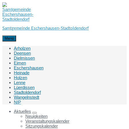
Skip
Skip
Skip
to
to
to
content
main
footer
navigation
Samtgemeinde Eschershausen-Stadtoldendorf
Menü
Arholzen
Deensen
Dielmissen
Eimen
Eschershausen
Heinade
Holzen
Lenne
Lüerdissen
Stadtoldendorf
Wangelnstedt
NIP
Aktuelles
Neuigkeiten
Veranstaltungskalender
Sitzungskalender