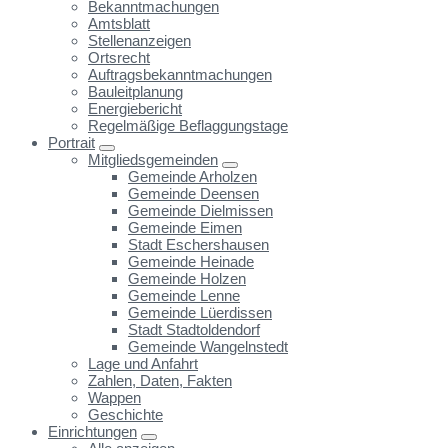
Bekanntmachungen
Amtsblatt
Stellenanzeigen
Ortsrecht
Auftragsbekanntmachungen
Bauleitplanung
Energiebericht
Regelmäßige Beflaggungstage
Portrait
Mitgliedsgemeinden
Gemeinde Arholzen
Gemeinde Deensen
Gemeinde Dielmissen
Gemeinde Eimen
Stadt Eschershausen
Gemeinde Heinade
Gemeinde Holzen
Gemeinde Lenne
Gemeinde Lüerdissen
Stadt Stadtoldendorf
Gemeinde Wangelnstedt
Lage und Anfahrt
Zahlen, Daten, Fakten
Wappen
Geschichte
Einrichtungen