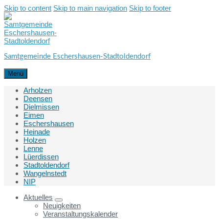
Skip to content
Skip to main navigation
Skip to footer
Samtgemeinde Eschershausen-Stadtoldendorf
Menü
Arholzen
Deensen
Dielmissen
Eimen
Eschershausen
Heinade
Holzen
Lenne
Lüerdissen
Stadtoldendorf
Wangelnstedt
NIP
Aktuelles
Neuigkeiten
Veranstaltungskalender