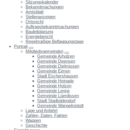
Sitzungskalender
Bekanntmachungen
Amtsblatt
Stellenanzeigen
Ortsrecht
Auftragsbekanntmachungen
Bauleitplanung
Energiebericht
Regelmäßige Beflaggungstage
Portrait
Mitgliedsgemeinden
Gemeinde Arholzen
Gemeinde Deensen
Gemeinde Dielmissen
Gemeinde Eimen
Stadt Eschershausen
Gemeinde Heinade
Gemeinde Holzen
Gemeinde Lenne
Gemeinde Lüerdissen
Stadt Stadtoldendorf
Gemeinde Wangelnstedt
Lage und Anfahrt
Zahlen, Daten, Fakten
Wappen
Geschichte