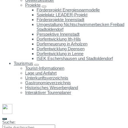
Gewerbesteuer
Projekte
Förderprojekt Energiesparmodelle
Spielplatz LEADER-Projekt
Förderprojekte Innenstadt
Umgestaltung Nichtschwimmerbecken Freibad
Stadtoldendorf
Perspektive Innenstadt
Dorfentwicklung Ith-Hils
Dorferneuerung in Arholzen
Dorfentwicklung Deensen
Dorfentwicklung in Lenne
ISEK Eschershausen und Stadtoldendorf
Tourismus
Tourist-Informationen
Lage und Anfahrt
Unterkunftsverzeichnis
Gastronomieverzeichnis
Historisches Weserbergland
Interaktiver Tourenplaner
Suche: