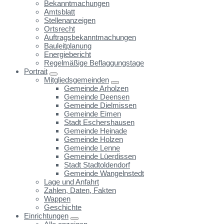
Bekanntmachungen
Amtsblatt
Stellenanzeigen
Ortsrecht
Auftragsbekanntmachungen
Bauleitplanung
Energiebericht
Regelmäßige Beflaggungstage
Portrait
Mitgliedsgemeinden
Gemeinde Arholzen
Gemeinde Deensen
Gemeinde Dielmissen
Gemeinde Eimen
Stadt Eschershausen
Gemeinde Heinade
Gemeinde Holzen
Gemeinde Lenne
Gemeinde Lüerdissen
Stadt Stadtoldendorf
Gemeinde Wangelnstedt
Lage und Anfahrt
Zahlen, Daten, Fakten
Wappen
Geschichte
Einrichtungen