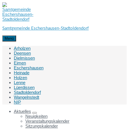
Skip
Skip
Skip
to
to
to
content
main
footer
navigation
Samtgemeinde Eschershausen-Stadtoldendorf
Menü
Arholzen
Deensen
Dielmissen
Eimen
Eschershausen
Heinade
Holzen
Lenne
Lüerdissen
Stadtoldendorf
Wangelnstedt
NIP
Aktuelles
Neuigkeiten
Veranstaltungskalender
Sitzungskalender