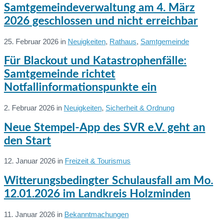
Weiterlesen
Samtgemeindeverwaltung am 4. März
2026 geschlossen und nicht erreichbar
25. Februar 2026
in
Neuigkeiten
,
Rathaus
,
Samtgemeinde
Weiterlesen
Für Blackout und Katastrophenfälle:
Samtgemeinde richtet
Notfallinformationspunkte ein
2. Februar 2026
in
Neuigkeiten
,
Sicherheit & Ordnung
Weiterlesen
Neue Stempel-App des SVR e.V. geht an
den Start
12. Januar 2026
in
Freizeit & Tourismus
Weiterlesen
Witterungsbedingter Schulausfall am Mo.
12.01.2026 im Landkreis Holzminden
11. Januar 2026
in
Bekanntmachungen