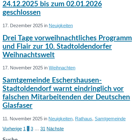
24.12.2025 bis zum 02.01.2026
geschlossen
17. Dezember 2025
in
Neuigkeiten
Weiterlesen
Drei Tage vorweihnachtliches Programm
und Flair zur 10. Stadtoldendorfer
Weihnachtswelt
17. November 2025
in
Weihnachten
Weiterlesen
Samtgemeinde Eschershausen-
Stadtoldendorf warnt eindringlich vor
falschen Mitarbeitenden der Deutschen
Glasfaser
11. November 2025
in
Neuigkeiten
,
Rathaus
,
Samtgemeinde
Weiterlesen
Vorherige
1
2
3
…
31
Nächste
Seitennummerierung
der
Suche