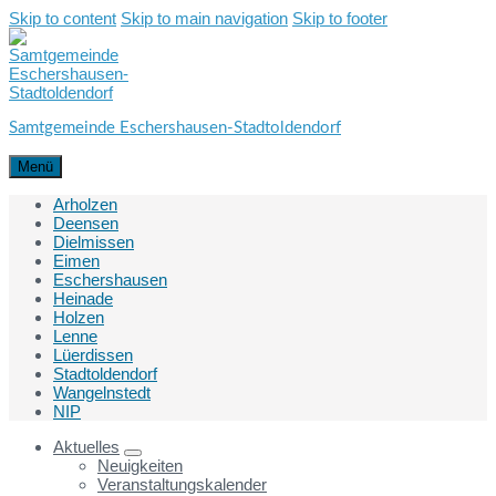
Skip to content
Skip to main navigation
Skip to footer
Samtgemeinde Eschershausen-Stadtoldendorf
Menü
Arholzen
Deensen
Dielmissen
Eimen
Eschershausen
Heinade
Holzen
Lenne
Lüerdissen
Stadtoldendorf
Wangelnstedt
NIP
Aktuelles
Neuigkeiten
Veranstaltungskalender