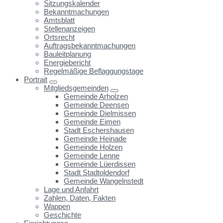
Sitzungskalender
Bekanntmachungen
Amtsblatt
Stellenanzeigen
Ortsrecht
Auftragsbekanntmachungen
Bauleitplanung
Energiebericht
Regelmäßige Beflaggungstage
Portrait
Mitgliedsgemeinden
Gemeinde Arholzen
Gemeinde Deensen
Gemeinde Dielmissen
Gemeinde Eimen
Stadt Eschershausen
Gemeinde Heinade
Gemeinde Holzen
Gemeinde Lenne
Gemeinde Lüerdissen
Stadt Stadtoldendorf
Gemeinde Wangelnstedt
Lage und Anfahrt
Zahlen, Daten, Fakten
Wappen
Geschichte