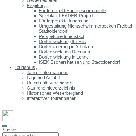
Gewerbesteuer
Projekte
Förderprojekt Energiesparmodelle
Spielplatz LEADER-Projekt
Förderprojekte Innenstadt
Umgestaltung Nichtschwimmerbecken Freibad
Stadtoldendorf
Perspektive Innenstadt
Dorfentwicklung Ith-Hils
Dorferneuerung in Arholzen
Dorfentwicklung Deensen
Dorfentwicklung in Lenne
ISEK Eschershausen und Stadtoldendorf
Tourismus
Tourist-Informationen
Lage und Anfahrt
Unterkunftsverzeichnis
Gastronomieverzeichnis
Historisches Weserbergland
Interaktiver Tourenplaner
Suche: