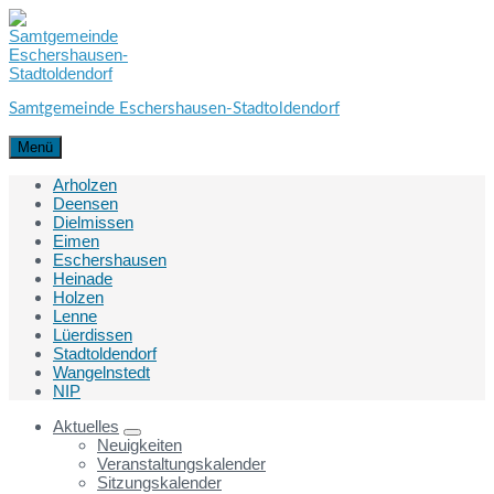
Skip
Skip
Skip
to
to
to
content
main
footer
navigation
Samtgemeinde Eschershausen-Stadtoldendorf
Menü
Arholzen
Deensen
Dielmissen
Eimen
Eschershausen
Heinade
Holzen
Lenne
Lüerdissen
Stadtoldendorf
Wangelnstedt
NIP
Aktuelles
Neuigkeiten
Veranstaltungskalender
Sitzungskalender