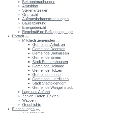
Bekanntmachungen
Amtsblatt
Stellenanzeigen
Ortsrecht
Auftragsbekanntmachungen
Bauleitplanung
Energiebericht
Regelmäßige Beflaggungstage
Portrait
Mitgliedsgemeinden
Gemeinde Arholzen
Gemeinde Deensen
Gemeinde Dielmissen
Gemeinde Eimen
Stadt Eschershausen
Gemeinde Heinade
Gemeinde Holzen
Gemeinde Lenne
Gemeinde Lüerdissen
Stadt Stadtoldendorf
Gemeinde Wangelnstedt
Lage und Anfahrt
Zahlen, Daten, Fakten
Wappen
Geschichte
Einrichtungen