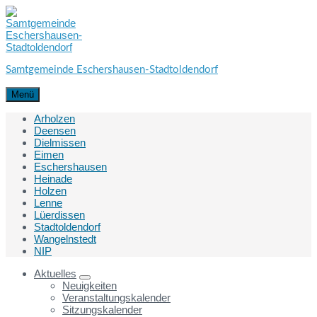
Skip
Skip
Skip
to
to
to
content
main
footer
navigation
Samtgemeinde Eschershausen-Stadtoldendorf
Menü
Arholzen
Deensen
Dielmissen
Eimen
Eschershausen
Heinade
Holzen
Lenne
Lüerdissen
Stadtoldendorf
Wangelnstedt
NIP
Aktuelles
Neuigkeiten
Veranstaltungskalender
Sitzungskalender