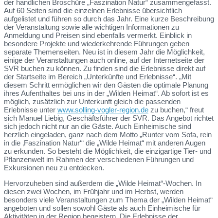
der handlichen Broschüre „Faszination Natur“ zusammengefasst.
Auf 60 Seiten sind die einzelnen Erlebnisse übersichtlich
aufgelistet und führen so durch das Jahr. Eine kurze Beschreibung
der Veranstaltung sowie alle wichtigen Informationen zu
Anmeldung und Preisen sind ebenfalls vermerkt. Einblick in
besondere Projekte und wiederkehrende Führungen geben
separate Themenseiten. Neu ist in diesem Jahr die Möglichkeit,
einige der Veranstaltungen auch online, auf der Internetseite der
SVR buchen zu können. Zu finden sind die Erlebnisse direkt auf
der Startseite im Bereich „Unterkünfte und Erlebnisse“. „Mit
diesem Schritt ermöglichen wir den Gästen die optimale Planung
ihres Aufenthaltes bei uns in der „Wilden Heimat“. Ab sofort ist es
möglich, zusätzlich zur Unterkunft gleich die passenden
Erlebnisse unter
www.solling-vogler-region.de
zu buchen,“ freut
sich Manuel Liebig, Geschäftsführer der SVR. Das Angebot richtet
sich jedoch nicht nur an die Gäste. Auch Einheimische sind
herzlich eingeladen, ganz nach dem Motto „Runter vom Sofa, rein
in die ‚Faszination Natur‘“ die „Wilde Heimat“ mit anderen Augen
zu erkunden. So besteht die Möglichkeit, die einzigartige Tier- und
Pflanzenwelt im Rahmen der verschiedenen Führungen und
Exkursionen neu zu entdecken.
Hervorzuheben sind außerdem die „Wilde Heimat“-Wochen. In
diesen zwei Wochen, im Frühjahr und im Herbst, werden
besonders viele Veranstaltungen zum Thema der „Wilden Heimat“
angeboten und sollen sowohl Gäste als auch Einheimische für
Aktivitäten in der Region begeistern. Die Erlebnisse der