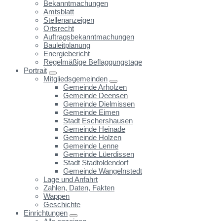
Bekanntmachungen
Amtsblatt
Stellenanzeigen
Ortsrecht
Auftragsbekanntmachungen
Bauleitplanung
Energiebericht
Regelmäßige Beflaggungstage
Portrait
Mitgliedsgemeinden
Gemeinde Arholzen
Gemeinde Deensen
Gemeinde Dielmissen
Gemeinde Eimen
Stadt Eschershausen
Gemeinde Heinade
Gemeinde Holzen
Gemeinde Lenne
Gemeinde Lüerdissen
Stadt Stadtoldendorf
Gemeinde Wangelnstedt
Lage und Anfahrt
Zahlen, Daten, Fakten
Wappen
Geschichte
Einrichtungen