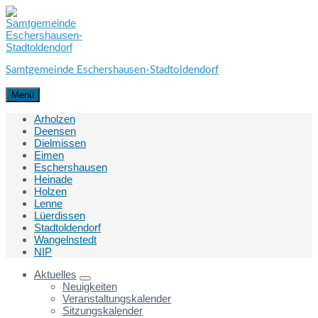
Skip
Skip
Skip
to
to
to
content
main
footer
navigation
Samtgemeinde Eschershausen-Stadtoldendorf
Menü
Arholzen
Deensen
Dielmissen
Eimen
Eschershausen
Heinade
Holzen
Lenne
Lüerdissen
Stadtoldendorf
Wangelnstedt
NIP
Aktuelles
Neuigkeiten
Veranstaltungskalender
Sitzungskalender