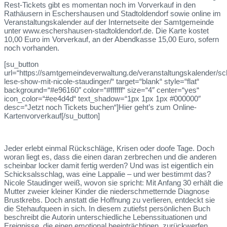
Rest-Tickets gibt es momentan noch im Vorverkauf in den
Rathäusern in Eschershausen und Stadtoldendorf sowie online im
Veranstaltungskalender auf der Internetseite der Samtgemeinde
unter www.eschershausen-stadtoldendorf.de. Die Karte kostet
10,00 Euro im Vorverkauf, an der Abendkasse 15,00 Euro, sofern
noch vorhanden.
[su_button
url=“https://samtgemeindeverwaltung.de/veranstaltungskalender/sch
lese-show-mit-nicole-staudinger/“ target=“blank“ style=“flat“
background=“#e96160″ color=“#ffffff“ size=“4″ center=“yes“
icon_color=“#ee4d4d“ text_shadow=“1px 1px 1px #000000″
desc=“Jetzt noch Tickets buchen“]Hier geht’s zum Online-
Kartenvorverkauf[/su_button]
Jeder erlebt einmal Rückschläge, Krisen oder doofe Tage. Doch
woran liegt es, dass die einen daran zerbrechen und die anderen
scheinbar locker damit fertig werden? Und was ist eigentlich ein
Schicksalsschlag, was eine Lappalie – und wer bestimmt das?
Nicole Staudinger weiß, wovon sie spricht: Mit Anfang 30 erhält die
Mutter zweier kleiner Kinder die niederschmetternde Diagnose
Brustkrebs. Doch anstatt die Hoffnung zu verlieren, entdeckt sie
die Stehaufqueen in sich. In diesem zutiefst persönlichen Buch
beschreibt die Autorin unterschiedliche Lebenssituationen und
Ereignisse, die einen emotional beeinträchtigen, zurückwerfen