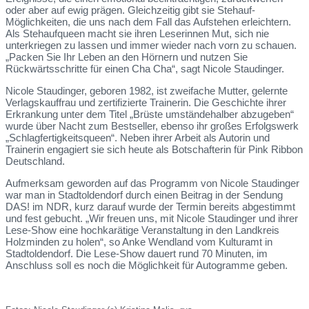
oder aber auf ewig prägen. Gleichzeitig gibt sie Stehauf-
Möglichkeiten, die uns nach dem Fall das Aufstehen erleichtern.
Als Stehaufqueen macht sie ihren Leserinnen Mut, sich nie
unterkriegen zu lassen und immer wieder nach vorn zu schauen.
„Packen Sie Ihr Leben an den Hörnern und nutzen Sie
Rückwärtsschritte für einen Cha Cha“, sagt Nicole Staudinger.
Nicole Staudinger, geboren 1982, ist zweifache Mutter, gelernte
Verlagskauffrau und zertifizierte Trainerin. Die Geschichte ihrer
Erkrankung unter dem Titel „Brüste umständehalber abzugeben“
wurde über Nacht zum Bestseller, ebenso ihr großes Erfolgswerk
„Schlagfertigkeitsqueen“. Neben ihrer Arbeit als Autorin und
Trainerin engagiert sie sich heute als Botschafterin für Pink Ribbon
Deutschland.
Aufmerksam geworden auf das Programm von Nicole Staudinger
war man in Stadtoldendorf durch einen Beitrag in der Sendung
DAS! im NDR, kurz darauf wurde der Termin bereits abgestimmt
und fest gebucht. „Wir freuen uns, mit Nicole Staudinger und ihrer
Lese-Show eine hochkarätige Veranstaltung in den Landkreis
Holzminden zu holen“, so Anke Wendland vom Kulturamt in
Stadtoldendorf. Die Lese-Show dauert rund 70 Minuten, im
Anschluss soll es noch die Möglichkeit für Autogramme geben.