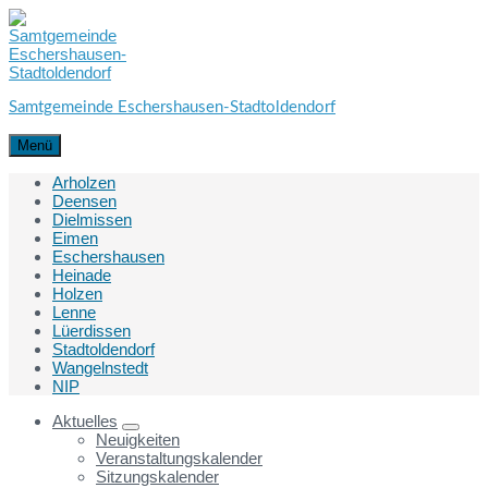
Skip
Skip
Skip
to
to
to
content
main
footer
navigation
Samtgemeinde Eschershausen-Stadtoldendorf
Menü
Arholzen
Deensen
Dielmissen
Eimen
Eschershausen
Heinade
Holzen
Lenne
Lüerdissen
Stadtoldendorf
Wangelnstedt
NIP
Aktuelles
Neuigkeiten
Veranstaltungskalender
Sitzungskalender