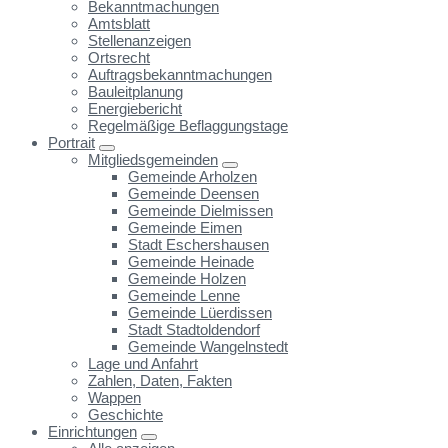
Bekanntmachungen
Amtsblatt
Stellenanzeigen
Ortsrecht
Auftragsbekanntmachungen
Bauleitplanung
Energiebericht
Regelmäßige Beflaggungstage
Portrait
Mitgliedsgemeinden
Gemeinde Arholzen
Gemeinde Deensen
Gemeinde Dielmissen
Gemeinde Eimen
Stadt Eschershausen
Gemeinde Heinade
Gemeinde Holzen
Gemeinde Lenne
Gemeinde Lüerdissen
Stadt Stadtoldendorf
Gemeinde Wangelnstedt
Lage und Anfahrt
Zahlen, Daten, Fakten
Wappen
Geschichte
Einrichtungen