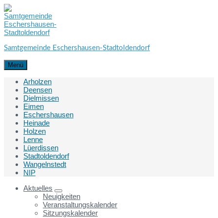
Skip
Skip
Skip
to
to
to
content
main
footer
navigation
Samtgemeinde Eschershausen-Stadtoldendorf
Menü
Arholzen
Deensen
Dielmissen
Eimen
Eschershausen
Heinade
Holzen
Lenne
Lüerdissen
Stadtoldendorf
Wangelnstedt
NIP
Aktuelles
Neuigkeiten
Veranstaltungskalender
Sitzungskalender