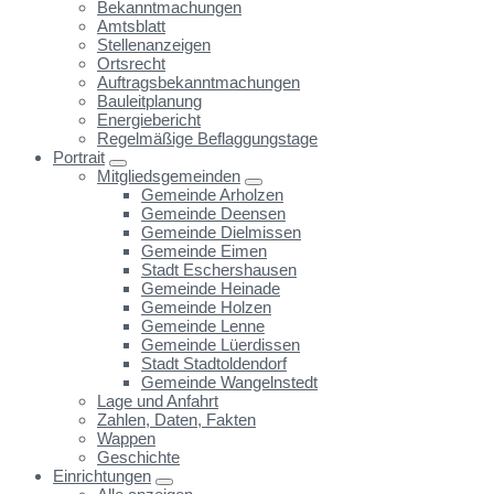
Bekanntmachungen
Amtsblatt
Stellenanzeigen
Ortsrecht
Auftragsbekanntmachungen
Bauleitplanung
Energiebericht
Regelmäßige Beflaggungstage
Portrait
Mitgliedsgemeinden
Gemeinde Arholzen
Gemeinde Deensen
Gemeinde Dielmissen
Gemeinde Eimen
Stadt Eschershausen
Gemeinde Heinade
Gemeinde Holzen
Gemeinde Lenne
Gemeinde Lüerdissen
Stadt Stadtoldendorf
Gemeinde Wangelnstedt
Lage und Anfahrt
Zahlen, Daten, Fakten
Wappen
Geschichte
Einrichtungen