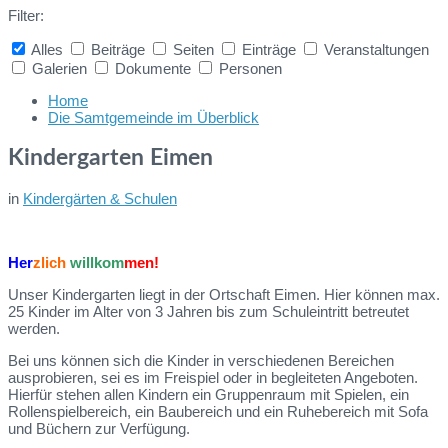
Filter:
Alles
Beiträge
Seiten
Einträge
Veranstaltungen
Galerien
Dokumente
Personen
Collapse
search
Home
Die Samtgemeinde im Überblick
Kindergarten Eimen
in
Kindergärten & Schulen
H
e
r
z
l
i
c
h
w
i
l
l
k
o
m
m
e
n!
Unser Kindergarten liegt in der Ortschaft Eimen. Hier können max.
25 Kinder im Alter von 3 Jahren bis zum Schuleintritt betreutet
werden.
Bei uns können sich die Kinder in verschiedenen Bereichen
ausprobieren, sei es im Freispiel oder in begleiteten Angeboten.
Hierfür stehen allen Kindern ein Gruppenraum mit Spielen, ein
Rollenspielbereich, ein Baubereich und ein Ruhebereich mit Sofa
und Büchern zur Verfügung.