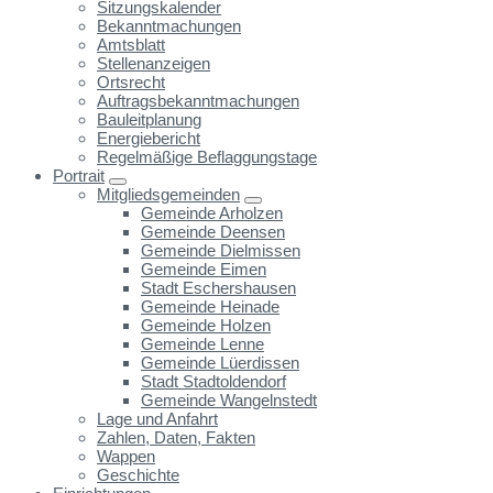
Sitzungskalender
Bekanntmachungen
Amtsblatt
Stellenanzeigen
Ortsrecht
Auftragsbekanntmachungen
Bauleitplanung
Energiebericht
Regelmäßige Beflaggungstage
Portrait
Mitgliedsgemeinden
Gemeinde Arholzen
Gemeinde Deensen
Gemeinde Dielmissen
Gemeinde Eimen
Stadt Eschershausen
Gemeinde Heinade
Gemeinde Holzen
Gemeinde Lenne
Gemeinde Lüerdissen
Stadt Stadtoldendorf
Gemeinde Wangelnstedt
Lage und Anfahrt
Zahlen, Daten, Fakten
Wappen
Geschichte