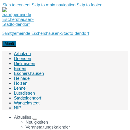
Skip to content
Skip to main navigation
Skip to footer
Samtgemeinde Eschershausen-Stadtoldendorf
Menü
Arholzen
Deensen
Dielmissen
Eimen
Eschershausen
Heinade
Holzen
Lenne
Lüerdissen
Stadtoldendorf
Wangelnstedt
NIP
Aktuelles
Neuigkeiten
Veranstaltungskalender