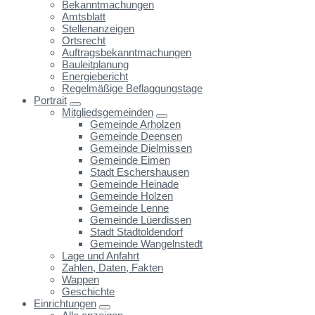
Bekanntmachungen
Amtsblatt
Stellenanzeigen
Ortsrecht
Auftragsbekanntmachungen
Bauleitplanung
Energiebericht
Regelmäßige Beflaggungstage
Portrait
Mitgliedsgemeinden
Gemeinde Arholzen
Gemeinde Deensen
Gemeinde Dielmissen
Gemeinde Eimen
Stadt Eschershausen
Gemeinde Heinade
Gemeinde Holzen
Gemeinde Lenne
Gemeinde Lüerdissen
Stadt Stadtoldendorf
Gemeinde Wangelnstedt
Lage und Anfahrt
Zahlen, Daten, Fakten
Wappen
Geschichte
Einrichtungen