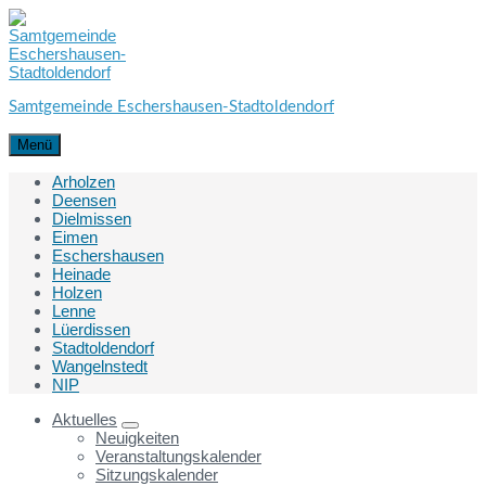
Skip
Skip
Skip
to
to
to
content
main
footer
navigation
Samtgemeinde Eschershausen-Stadtoldendorf
Menü
Arholzen
Deensen
Dielmissen
Eimen
Eschershausen
Heinade
Holzen
Lenne
Lüerdissen
Stadtoldendorf
Wangelnstedt
NIP
Aktuelles
Neuigkeiten
Veranstaltungskalender
Sitzungskalender