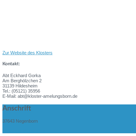
Zur Website des Klosters
Kontakt:
Abt Eckhard Gorka
Am Berghölzchen 2
31139 Hildesheim
Tel.: (05121) 35956
E-Mail: abt@kloster-amelungsborn.de
Anschrift
37643 Negenborn
In Google Maps öffnen