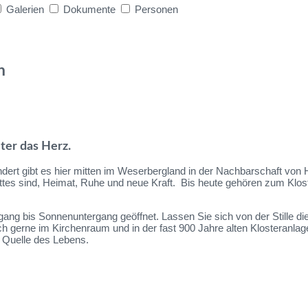
Galerien
Dokumente
Personen
n
iter das Herz.
dert gibt es hier mitten im Weserbergland in der Nachbarschaft von
ottes sind, Heimat, Ruhe und neue Kraft. Bis heute gehören zum Kl
ang bis Sonnenuntergang geöffnet. Lassen Sie sich von der Stille di
ich gerne im Kirchenraum und in der fast 900 Jahre alten Klosteranl
r Quelle des Lebens.