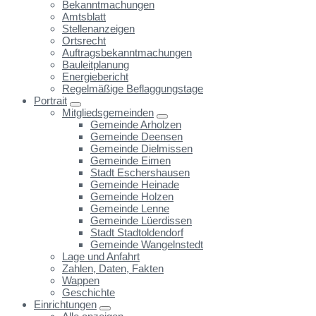
Bekanntmachungen
Amtsblatt
Stellenanzeigen
Ortsrecht
Auftragsbekanntmachungen
Bauleitplanung
Energiebericht
Regelmäßige Beflaggungstage
Portrait
Mitgliedsgemeinden
Gemeinde Arholzen
Gemeinde Deensen
Gemeinde Dielmissen
Gemeinde Eimen
Stadt Eschershausen
Gemeinde Heinade
Gemeinde Holzen
Gemeinde Lenne
Gemeinde Lüerdissen
Stadt Stadtoldendorf
Gemeinde Wangelnstedt
Lage und Anfahrt
Zahlen, Daten, Fakten
Wappen
Geschichte
Einrichtungen