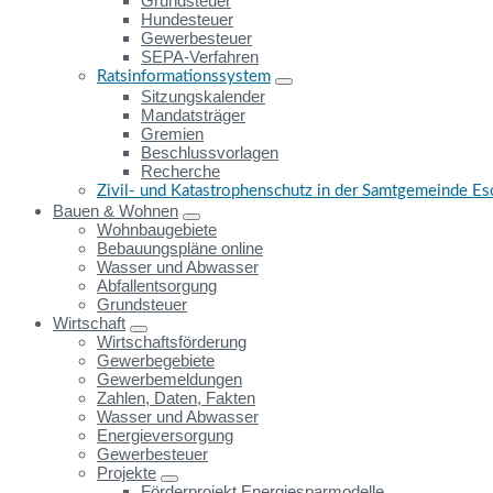
Grundsteuer
Hundesteuer
Gewerbesteuer
SEPA-Verfahren
Ratsinformationssystem
Sitzungskalender
Mandatsträger
Gremien
Beschlussvorlagen
Recherche
Zivil- und Katastrophenschutz in der Samtgemeinde E
Bauen & Wohnen
Wohnbaugebiete
Bebauungspläne online
Wasser und Abwasser
Abfallentsorgung
Grundsteuer
Wirtschaft
Wirtschaftsförderung
Gewerbegebiete
Gewerbemeldungen
Zahlen, Daten, Fakten
Wasser und Abwasser
Energieversorgung
Gewerbesteuer
Projekte
Förderprojekt Energiesparmodelle