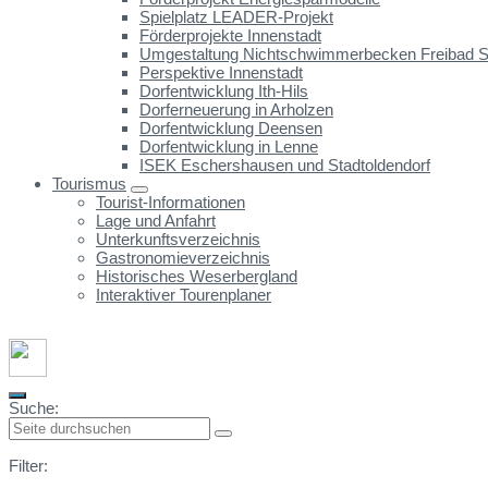
Spielplatz LEADER-Projekt
Förderprojekte Innenstadt
Umgestaltung Nichtschwimmerbecken Freibad St
Perspektive Innenstadt
Dorfentwicklung Ith-Hils
Dorferneuerung in Arholzen
Dorfentwicklung Deensen
Dorfentwicklung in Lenne
ISEK Eschershausen und Stadtoldendorf
Tourismus
Tourist-Informationen
Lage und Anfahrt
Unterkunftsverzeichnis
Gastronomieverzeichnis
Historisches Weserbergland
Interaktiver Tourenplaner
Suche:
Filter: