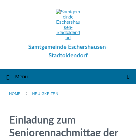
Skip
Skip
Skip
to
to
to
content
main
footer
navigation
Samtgemeinde Eschershausen-
Stadtoldendorf
Menü
HOME
NEUIGKEITEN
Einladung zum
Seniorennachmittag der