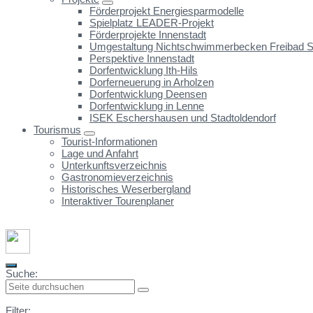
Förderprojekt Energiesparmodelle
Spielplatz LEADER-Projekt
Förderprojekte Innenstadt
Umgestaltung Nichtschwimmerbecken Freibad St
Perspektive Innenstadt
Dorfentwicklung Ith-Hils
Dorferneuerung in Arholzen
Dorfentwicklung Deensen
Dorfentwicklung in Lenne
ISEK Eschershausen und Stadtoldendorf
Tourismus
Tourist-Informationen
Lage und Anfahrt
Unterkunftsverzeichnis
Gastronomieverzeichnis
Historisches Weserbergland
Interaktiver Tourenplaner
Suche:
Filter: