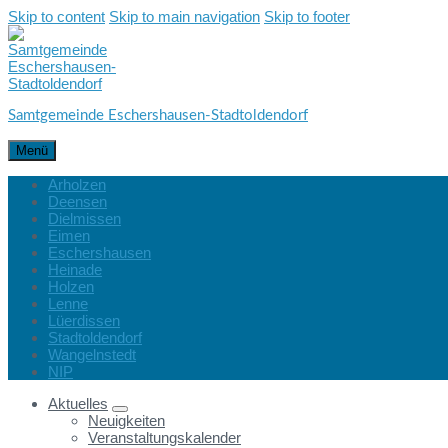
Skip to content
Skip to main navigation
Skip to footer
Samtgemeinde Eschershausen-Stadtoldendorf
Menü
Arholzen
Deensen
Dielmissen
Eimen
Eschershausen
Heinade
Holzen
Lenne
Lüerdissen
Stadtoldendorf
Wangelnstedt
NIP
Aktuelles
Neuigkeiten
Veranstaltungskalender