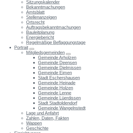
Sitzungskalender
Bekanntmachungen
Amtsblatt
Stellenanzeigen
Ortsrecht
Auftragsbekanntmachungen
Bauleitplanung
Energiebericht
Regelmäßige Beflaggungstage
Portrait
Mitgliedsgemeinden
Gemeinde Arholzen
Gemeinde Deensen
Gemeinde Dielmissen
Gemeinde Eimen
Stadt Eschershausen
Gemeinde Heinade
Gemeinde Holzen
Gemeinde Lenne
Gemeinde Lüerdissen
Stadt Stadtoldendorf
Gemeinde Wangelnstedt
Lage und Anfahrt
Zahlen, Daten, Fakten
Wappen
Geschichte