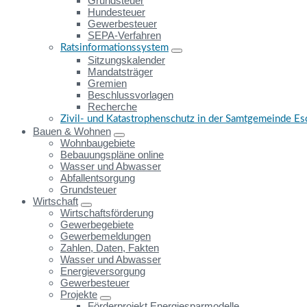
Grundsteuer
Hundesteuer
Gewerbesteuer
SEPA-Verfahren
Ratsinformationssystem
Sitzungskalender
Mandatsträger
Gremien
Beschlussvorlagen
Recherche
Zivil- und Katastrophenschutz in der Samtgemeinde E
Bauen & Wohnen
Wohnbaugebiete
Bebauungspläne online
Wasser und Abwasser
Abfallentsorgung
Grundsteuer
Wirtschaft
Wirtschaftsförderung
Gewerbegebiete
Gewerbemeldungen
Zahlen, Daten, Fakten
Wasser und Abwasser
Energieversorgung
Gewerbesteuer
Projekte
Förderprojekt Energiesparmodelle