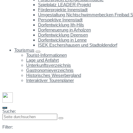
Spielplatz LEADER-Projekt
Förderprojekte Innenstadt
Umgestaltung Nichtschwimmerbecken Freibad St
Perspektive Innenstadt
Dorfentwicklung Ith-Hils
Dorferneuerung in Arholzen
Dorfentwicklung Deensen
Dorfentwicklung in Lenne
ISEK Eschershausen und Stadtoldendorf
Tourismus
Tourist-Informationen
Lage und Anfahrt
Unterkunftsverzeichnis
Gastronomieverzeichnis
Historisches Weserbergland
Interaktiver Tourenplaner
Suche:
Filter: