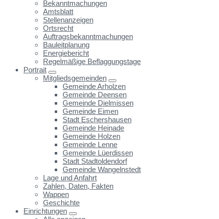
Bekanntmachungen
Amtsblatt
Stellenanzeigen
Ortsrecht
Auftragsbekanntmachungen
Bauleitplanung
Energiebericht
Regelmäßige Beflaggungstage
Portrait
Mitgliedsgemeinden
Gemeinde Arholzen
Gemeinde Deensen
Gemeinde Dielmissen
Gemeinde Eimen
Stadt Eschershausen
Gemeinde Heinade
Gemeinde Holzen
Gemeinde Lenne
Gemeinde Lüerdissen
Stadt Stadtoldendorf
Gemeinde Wangelnstedt
Lage und Anfahrt
Zahlen, Daten, Fakten
Wappen
Geschichte
Einrichtungen