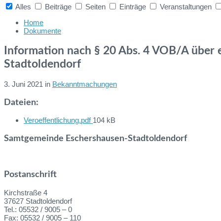
Alles
Beiträge
Seiten
Einträge
Veranstaltungen
Collapse
search
Home
Dokumente
Information nach § 20 Abs. 4 VOB/A über 
Stadtoldendorf
3. Juni 2021
in
Bekanntmachungen
Dateien:
File
Veroeffentlichung.pdf
104 kB
size:
Samtgemeinde Eschershausen-Stadtoldendorf
Postanschrift
Kirchstraße 4
37627 Stadtoldendorf
Tel.: 05532 / 9005 – 0
Fax: 05532 / 9005 – 110